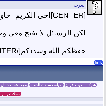
يعرب
[CENTER]اخى الكريم احاول ارسال رساله خاصة
لكن الرسائل لا تفتح معى وحت
حفظكم الله وسددكم[/CENTER]
link
شركة تنظيف افران
صيانة غسالات الدمام
صيانة غسالات ال
مظلات وسوات