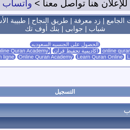
للإعلان هنا تواصل معنا >
واتساب
 الجامع
|
زد معرفة
|
طريق النجاح
|
طبيبة الأ
شباب
|
جوابى
|
بنك أوف تك
الحصول على الجنسيه السعوديه
اكاديمية تحفيظ قران
Online Quran Academy
line Quran Academy
n ligne
Online Quran Academy
Learn Quran Online
L
التسجيل