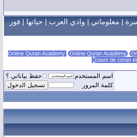
سرة
|
معلوماتي
|
وادي العرب
|
حياتها
|
فور
Online Quran Academy
On
cours de coran e
اسم المستخدم
حفظ بياناتي ؟
كلمة المرور