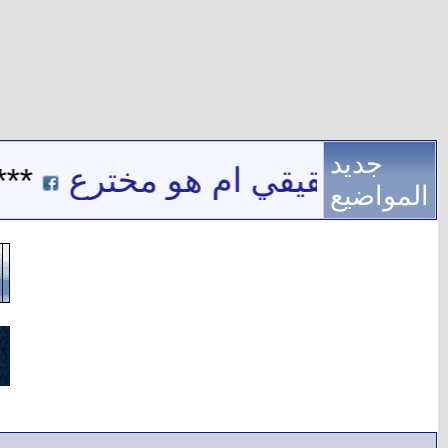
جديد
ن اسم حقيقي ام هو مخترع
***
المواضيع