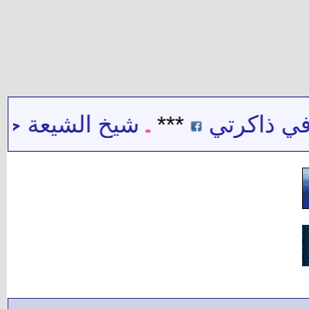
ي ذاكرتي
***
شيخ الشيعة حيدر