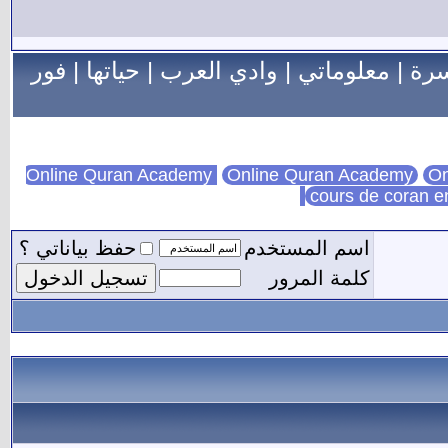
سرة
|
معلوماتي
|
وادي العرب
|
حياتها
|
فور
Online Quran Academy
On
cours de coran e
اسم المستخدم
حفظ بياناتي ؟
كلمة المرور