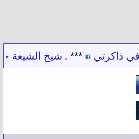
ي ذاكرتي
***
شيخ الشيعة حيدر 