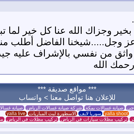
خير وجزاك الله عنا كل خير لما تب
عز وجل.....شيخنا الفاضل أطلب م
ا واثق من نفسي بالإشراف عليه جيد
حمك الله
*** مواقع صديقة ***
للإعلان هنا تواصل معنا >
واتساب
 جي
صيانة غسالات بمكة
شركة صيانة غسالات الرياض
صيانة غسال
yalla shoot
سوريا لايف
الاسطورة لبث المباريات
yalla live
ر
تركيب مظلات سيارات في الرياض
تركيب مظلات في الرياض
مظ