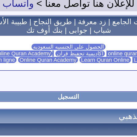
للإعلان هنا تواصل معنا >
واتساب
 الجامع
|
زد معرفة
|
طريق النجاح
|
طبيبة الأ
شباب
|
جوابى
|
بنك أوف تك
الحصول على الجنسيه السعوديه
اكاديمية تحفيظ قران
Online Quran Academy
line Quran Academy
n ligne
Online Quran Academy
Learn Quran Online
L
التسجيل
لذهبي