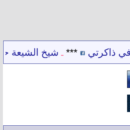
ي ذاكرتي
***
شيخ الشيعة حيدر 