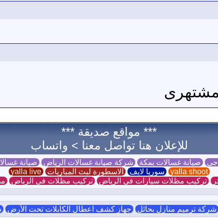
لمشتهرى
*** مواقع صديقة ***
للإعلان هنا تواصل معنا >
واتساب
 جي
صيانة غسالات بمكة
شركة صيانة غسالات الرياض
صيانة غسال
yalla shoot
سوريا لايف
الاسطورة لبث المباريات
yalla live
ر
تركيب مظلات سيارات في الرياض
تركيب مظلات في الرياض
مظ
ركة ترميم منازل بحائل
جهاز كشف اعطال الكابلات تحت الأرض
ش