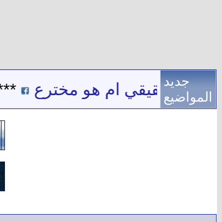
جديد
 اسم حقيقي ام هو مخترع
***
المواضيع