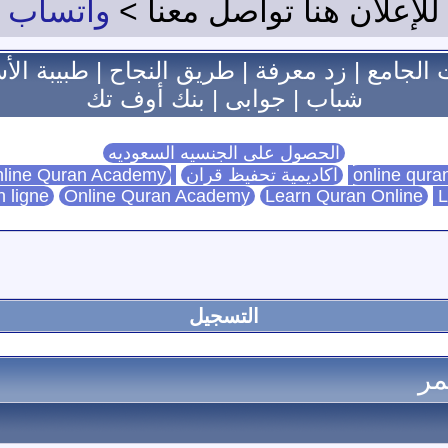
للإعلان هنا تواصل معنا >
واتساب
 الجامع
|
زد معرفة
|
طريق النجاح
|
طبيبة الأ
شباب
|
جوابى
|
بنك أوف تك
الحصول على الجنسيه السعوديه
اكاديمية تحفيظ قران
Online Quran Academy
line Quran Academy
n ligne
Online Quran Academy
Learn Quran Online
L
التسجيل