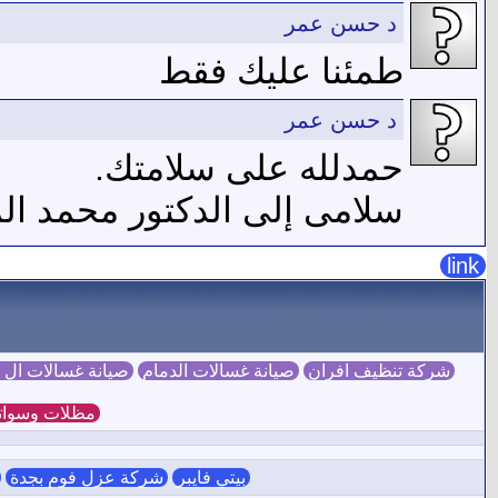
د حسن عمر
طمئنا عليك فقط
د حسن عمر
حمدلله على سلامتك.
سلامى إلى الدكتور محمد ا
link
شركة تنظيف افران
صيانة غسالات الدمام
صيانة غسالات ال
مظلات وسوات
بيتي فايبر
شركة عزل فوم بجدة
ش