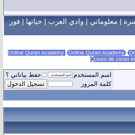
سرة
|
معلوماتي
|
وادي العرب
|
حياتها
|
فور
Online Quran Academy
On
cours de coran e
اسم المستخدم
حفظ بياناتي ؟
كلمة المرور