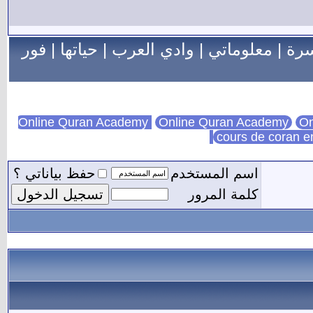
سرة
|
معلوماتي
|
وادي العرب
|
حياتها
|
فور
Online Quran Academy
On
cours de coran e
اسم المستخدم
حفظ بياناتي ؟
كلمة المرور