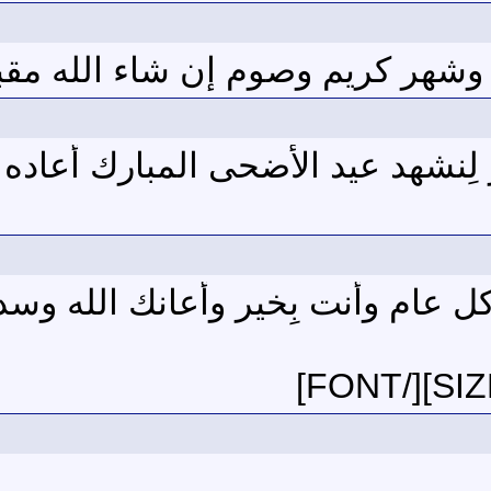
وشهر كريم وصوم إن شاء الله مقب
ر لِنشهد عيد الأضحى المبارك أعاد
FONT="Arial"][SIZE="]كل عام وأنت بِخير وأعان