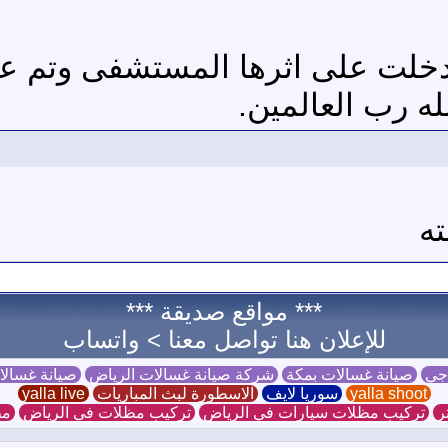
دخلت على اثرها المستشفى وتم ع
له رب العالمين.
ته
*** مواقع صديقة ***
للإعلان هنا تواصل معنا >
واتساب
 جي
صيانة غسالات بمكة
شركة صيانة غسالات الرياض
صيانة غسال
yalla shoot
سوريا لايف
الاسطورة لبث المباريات
yalla live
ر
تركيب مظلات سيارات في الرياض
تركيب مظلات في الرياض
مظ