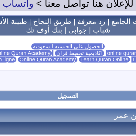
للإعلان هنا تواصل معنا >
واتساب
 الجامع
|
زد معرفة
|
طريق النجاح
|
طبيبة الأ
شباب
|
جوابى
|
بنك أوف تك
الحصول على الجنسيه السعوديه
اكاديمية تحفيظ قران
Online Quran Academy
line Quran Academy
n ligne
Online Quran Academy
Learn Quran Online
L
التسجيل
سن عمر