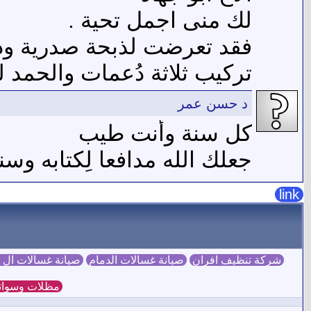
لك منى اجمل تحية .
فقد تعرضت لذبحة صدرية و
تركيب ثلاثة دُعمات والحمد ل
د حسن عمر
كل سنة وأنت طيب
جعلك الله مدافعا لِكتابه وسن
link
شركة تنظيف افران
صيانة غسالات الدمام
صيانة غسالات ال
مظلات وسوات