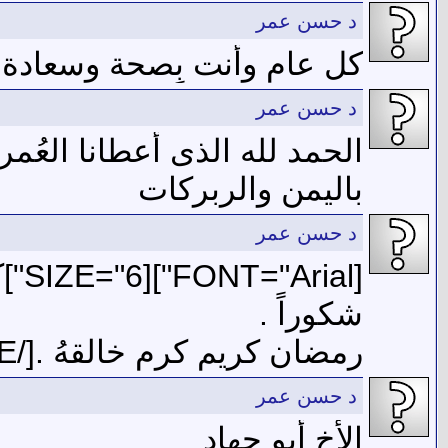
د حسن عمر
كل عام وأنت بِصحة وسعادة 
د حسن عمر
الحمد لله الذى أعطانا العُم
باليمن والربركات
د حسن عمر
["6
شكوراً .
رمضان كريم كرم خالقهُ .[/SIZE][/FONT]
د حسن عمر
الأخ أبو جهاد