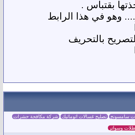
تها بقتباس .
.. وهو في هذا الرابط
لتصريح بالتحريف
ات سامسونج
تصليح غسالات اتوماتيك
شركة مكافحة حشرات
لات وسواتر