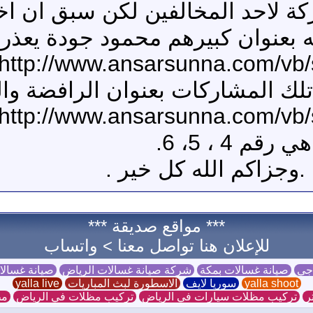
ة لاحد المخالفين لكن سبق ان اخذ
 بعنوان كبيرهم محمود جودة يعذر..
http://www.ansarsunna.com/vb
تلك المشاركات بعنوان الرافضة وا
http://www.ansarsunna.com/vb
 4 ، 5، 6.
.وجزاكم الله كل خير .
*** مواقع صديقة ***
للإعلان هنا تواصل معنا >
واتساب
 جي
صيانة غسالات بمكة
شركة صيانة غسالات الرياض
صيانة غسال
yalla shoot
سوريا لايف
الاسطورة لبث المباريات
yalla live
ر
تركيب مظلات سيارات في الرياض
تركيب مظلات في الرياض
مظ