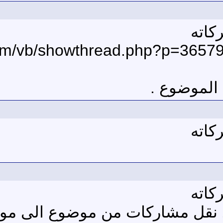
كاته
com/vb/showthread.php?p=365
 الموضوع .
كاته
كاته
د نقل مشاركات من موضوع الى م