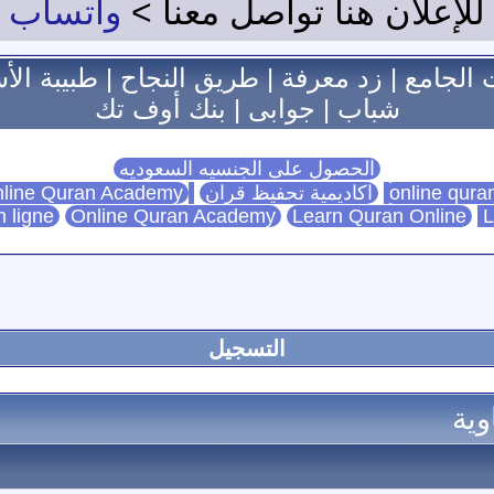
للإعلان هنا تواصل معنا >
واتساب
 الجامع
|
زد معرفة
|
طريق النجاح
|
طبيبة الأ
شباب
|
جوابى
|
بنك أوف تك
الحصول على الجنسيه السعوديه
اكاديمية تحفيظ قران
Online Quran Academy
line Quran Academy
n ligne
Online Quran Academy
Learn Quran Online
L
التسجيل
وية