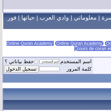
سرة
|
معلوماتي
|
وادي العرب
|
حياتها
|
فور
Online Quran Academy
On
cours de coran e
اسم المستخدم
حفظ بياناتي ؟
كلمة المرور