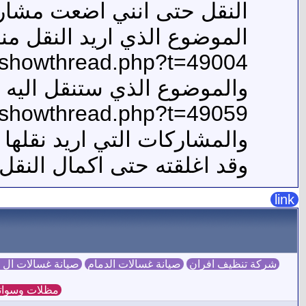
النقل حتى انني اضعت مشارك
الموضوع الذي اريد النقل منه
/showthread.php?t=49004
والموضوع الذي ستنقل اليه 
/showthread.php?t=49059
والمشاركات التي اريد نقلها هي رقم
وقد اغلقته حتى اكمال النقل 
link
شركة تنظيف افران
صيانة غسالات الدمام
صيانة غسالات ال
مظلات وسوات