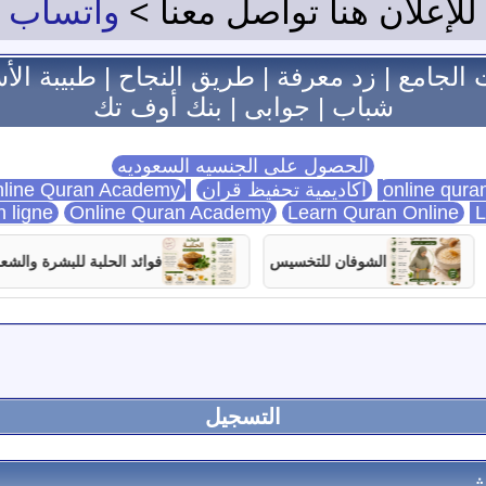
للإعلان هنا تواصل معنا >
واتساب
 الجامع
|
زد معرفة
|
طريق النجاح
|
طبيبة الأ
شباب
|
جوابى
|
بنك أوف تك
الحصول على الجنسيه السعوديه
اكاديمية تحفيظ قران
Online Quran Academy
line Quran Academy
n ligne
Online Quran Academy
Learn Quran Online
L
الشوفان للتخسيس
فوائد الحلبة للبشرة والشعر
التسجيل