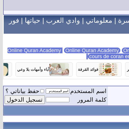
سرة
|
معلوماتي
|
وادي العرب
|
حياتها
|
فور
Online Quran Academy
On
cours de coran e
فوائد القرفة
آباء وأمهات بلا وعي
اسم المستخدم
حفظ بياناتي ؟
كلمة المرور