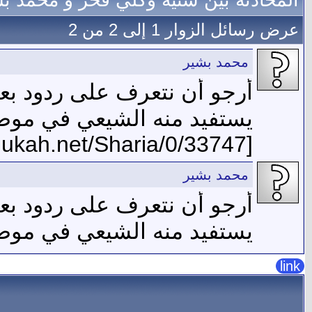
المحادثة بين سنيه وكلي فخر و محمد ب
عرض رسائل الزوار 1 إلى
2
من
2
محمد بشير
أرجو أن نتعرف على ردود بعض
يستفيد منه الشيعي في مو
[URL="http://www.alukah.net/Sharia/0/33747/"]http://www.alukah.net/Sharia/0/33747/[/URL]
محمد بشير
أرجو أن نتعرف على ردود بعض
يستفيد منه الشيعي في مو
link