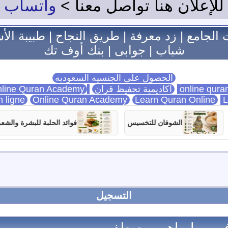
للإعلان هنا تواصل معنا >
واتساب
 الجامع
|
زد معرفة
|
طريق النجاح
|
طبيبة الأ
شباب
|
جوابى
|
بنك أوف تك
الحصول على الجنسيه السعوديه
اكاديمية تحفيظ قران
Online Quran Academy
line Quran Academy
n ligne
Online Quran Academy
Learn Quran Online
L
الشوفان للتخسيس
فوائد الحلبة للبشرة والشعر
التسجيل