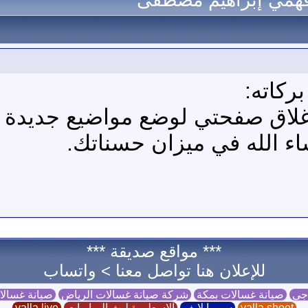
 فهمي إبراهيم مصطفى
ركاته:
غلاق صفحتي لوضع مواضيع جديدة
شاء الله في ميزان حسناتك.
*** مواقع صديقة ***
للإعلان هنا تواصل معنا >
واتساب
 جي
صيانة غسالات بمكة
شركة صيانة غسالات الرياض
صيانة غسال
yalla shoot
سوريا لايف
الاسطورة لبث المباريات
yalla live