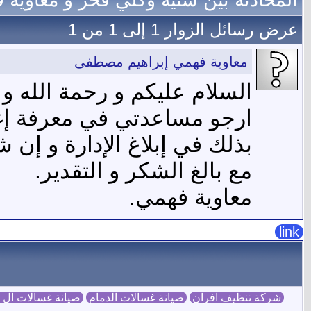
المحادثة بين سنيه وكلي فخر و معاوية
عرض رسائل الزوار 1 إلى
1
من
1
معاوية فهمي إبراهيم مصطفى
السلام عليكم و رحمة الله و ب
ارجو مساعدتي في معرفة إ
بذلك في إبلاغ الإدارة و إن 
مع بالغ الشكر و التقدير.
معاوية فهمي.
link
شركة تنظيف افران
صيانة غسالات الدمام
صيانة غسالات ال