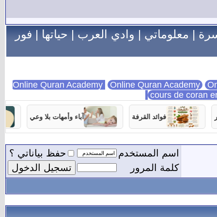
سرة
|
معلوماتي
|
وادي العرب
|
حياتها
|
فور
Online Quran Academy
On
cours de coran e
فوائد القرفة
آباء وأمهات بلا وعي
اسم المستخدم
حفظ بياناتي ؟
كلمة المرور