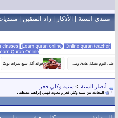
منتدى السنة
|
الأذكار
|
زاد المتقين
|
منتديات
Learn quran online
Online quran teacher
online quran classes
earn Quran Online
7 نصائح تساعدك على النوم بشكل هادئ ومستمر
فوائد أكل سبع تمرات يوميًا
أنصار السنة
>
سنيه وكلي فخر
المحادثة بين سنيه وكلي فخر و معاوية فهمي إبراهيم مصطفى