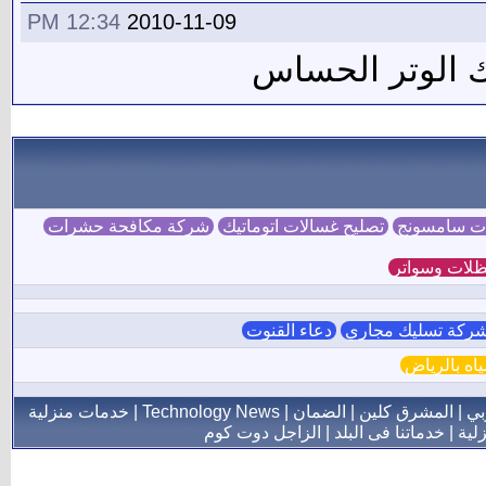
12:34 PM
2010-11-09
ك الوتر الحساس
ات سامسونج
تصليح غسالات اتوماتيك
شركة مكافحة حشرات
لات وسواتر
ركة تسليك مجاري
دعاء القنوت
ه بالرياض
بي
|
المشرق كلين
|
الضمان
|
Technology News
|
خدمات منزلية
لية
|
خدماتنا فى البلد
|
الزاجل دوت كوم