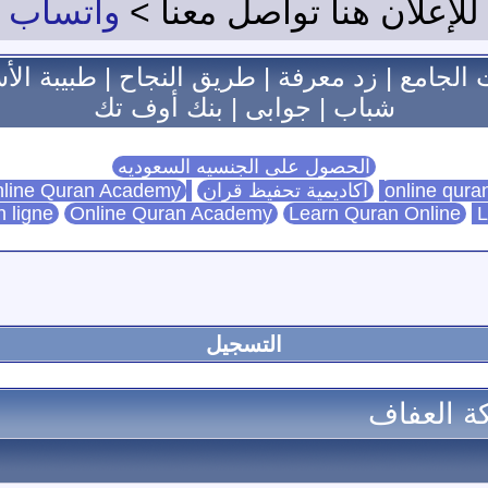
للإعلان هنا تواصل معنا >
واتساب
 الجامع
|
زد معرفة
|
طريق النجاح
|
طبيبة الأ
شباب
|
جوابى
|
بنك أوف تك
الحصول على الجنسيه السعوديه
اكاديمية تحفيظ قران
Online Quran Academy
line Quran Academy
n ligne
Online Quran Academy
Learn Quran Online
L
التسجيل
كة العفاف