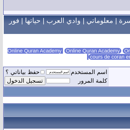
سرة
|
معلوماتي
|
وادي العرب
|
حياتها
|
فور
Online Quran Academy
On
cours de coran e
اسم المستخدم
حفظ بياناتي ؟
كلمة المرور