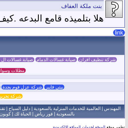
بنت ملكة العفاف
هلا بتلميذه قامع البدعه .ك
link
شركة تنظيف افران
صيانة غسالات الدمام
صيانة غسالات ال
مظلات وسوات
بيتي فايبر
شركة عزل فوم بجدة
ش
شركة تخزين 
المهندس
|
العالمية للخدمات المنزلية بالسعودية
|
دليل السياح
|
تقن
بالسعودية
|
فور رياض
|
الحياة لك
|
كوبون
تطوير موقع
الموقع لخدمات المواقع الإلكترونية