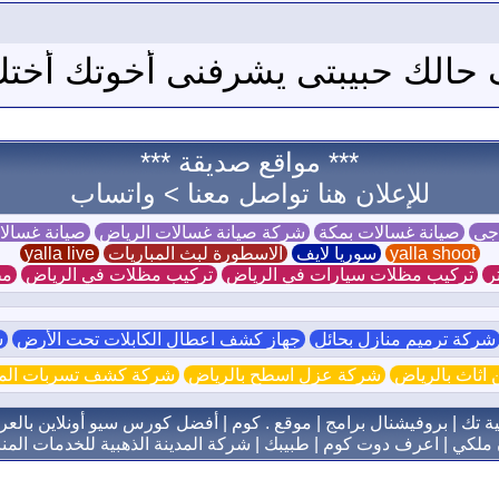
يف حالك حبيبتى يشرفنى أخوتك أخت
*** مواقع صديقة ***
للإعلان هنا تواصل معنا >
واتساب
 جي
صيانة غسالات بمكة
شركة صيانة غسالات الرياض
صيانة غسال
yalla shoot
سوريا لايف
الاسطورة لبث المباريات
yalla live
ر
تركيب مظلات سيارات في الرياض
تركيب مظلات في الرياض
مظ
ركة ترميم منازل بحائل
جهاز كشف اعطال الكابلات تحت الأرض
ش
اثاث بالرياض
شركة عزل اسطح بالرياض
شركة كشف تسربات الميا
ية تك
|
بروفيشنال برامج
|
موقع . كوم
|
أفضل كورس سيو أونلاين بالعر
 ملكي
|
اعرف دوت كوم
|
طبيبك
|
شركة المدينة الذهبية للخدمات المنز