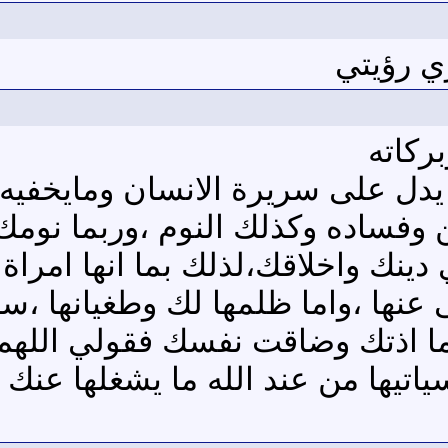
ي رؤيتي
ركاته
دل على سريرة الانسان ومايخفيه ف
فساده وكذلك النوم ،وربما نومك ب
دينك واخلاقك،لذلك بما انها امراة 
نها ،واما ظلمها لك وطغيانها ،
لما اذتك وضاقت نفسك فقولي اللهم
اتيها من عند الله ما يشغلها عن