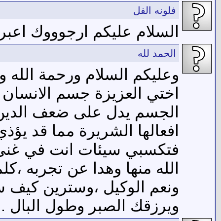
فلونه الفل
السلام عليكم ارجوووك اعبر
الحمد لله
وعليكم السلام ورحمة الله وب
اختي العزيزة جسم الانسان ي
الجسم يدل على ضعف الدين و
افعالها الشريرة مما قد يؤذي 
فتكسبي سيئات انت في غنى ع
الله منها وهدا عن تجربه ،ك
ونعم الوكيل ،وسترين كيف سي
ويرزقك الصبر وطول البال .