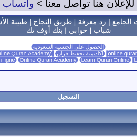
للإعلان هنا تواصل معنا >
واتساب
 الجامع
|
زد معرفة
|
طريق النجاح
|
طبيبة الأ
شباب
|
جوابى
|
بنك أوف تك
الحصول على الجنسيه السعوديه
اكاديمية تحفيظ قران
Online Quran Academy
line Quran Academy
n ligne
Online Quran Academy
Learn Quran Online
L
التسجيل