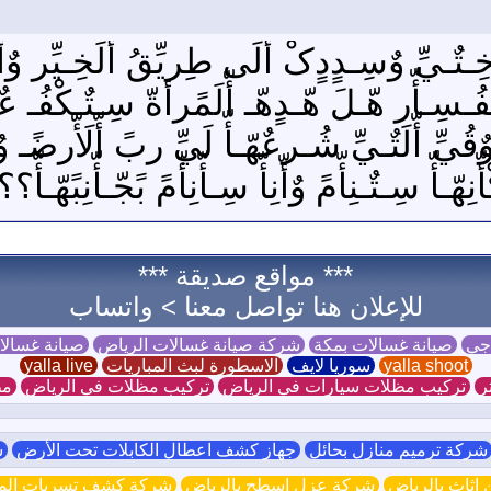
 أّخِـتٌـيِّ وٌسِـدٍدٍکْ أّلَى طِريِّقُ أّلَخِـيِّر وٌأ
فُـسِـأّر هّـلَ هّـدٍهّـ أّلَمًرأةّ سِـتٌـکْفُـ عٌنِ أّذ
وٌقُيِّ أّلَتٌـيِّ شُـرعٌهّـأّ لَيِّ ربً أّلَأّرضًـ و
هّـأّ سِـتٌـنِأّمً وٌأّنِأّ سِـأّنِأّمً بًجّـأّنِبًهّـأّ؟
*** مواقع صديقة ***
للإعلان هنا تواصل معنا >
واتساب
 جي
صيانة غسالات بمكة
شركة صيانة غسالات الرياض
صيانة غسال
yalla shoot
سوريا لايف
الاسطورة لبث المباريات
yalla live
ر
تركيب مظلات سيارات في الرياض
تركيب مظلات في الرياض
مظ
ركة ترميم منازل بحائل
جهاز كشف اعطال الكابلات تحت الأرض
ش
اثاث بالرياض
شركة عزل اسطح بالرياض
شركة كشف تسربات الميا