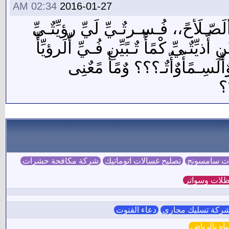
02:34 AM
2016-01-27
ّلَصّـلَأّحً،، فُـسِـرتٌـيِّ لَيِّ رؤيِّتٌـيِّ
يِّتٌـيِّ کْمًأّ تٌـبًيِّنِ فُـيِّ أّلَرؤيِّأّ
ٌأّلَسِـمًأّوٌأّتٌـ؟؟؟ وٌمًأّ مًعٌنِى
؟؟
ات سامسونج
تصليح غسالات اتوماتيك
شركة مكافحة حشرات
لات وسواتر
ركة تسليك مجاري
دعاء القنوت
ه بالرياض