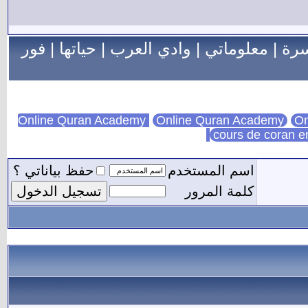
سرة
|
معلوماتي
|
وادي العرب
|
حياتها
|
فور
Online Quran Academy
On
cours de coran e
اسم المستخدم
حفظ بياناتي ؟
كلمة المرور