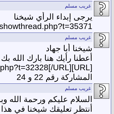
غريب مسلم
يرجى إبداء الرأي شيخنا
/showthread.php?t=35371
غريب مسلم
شيخنا أبا جهاد
أعطنا رأيك هنا بارك الله بك
[URL]http://www.ansarsunna.com/vb/showthread.php?t=32328[/URL]
المشاركة رقم 22 و 24
غريب مسلم
السلام عليكم ورحمة الله وبر
أنتظر تعليقك شيخنا في هذا