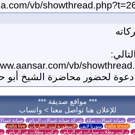
كاته
لتالي:
 دعوة لحضور محاضرة الشيخ أبو ح
*** مواقع صديقة ***
للإعلان هنا تواصل معنا >
واتساب
 جي
صيانة غسالات بمكة
شركة صيانة غسالات الرياض
صيانة غسال
yalla shoot
سوريا لايف
الاسطورة لبث المباريات
yalla live
ر
تركيب مظلات سيارات في الرياض
تركيب مظلات في الرياض
مظ