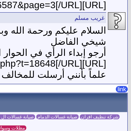
[URL]http://www.ansarsunna.com/vb/showthread.php?t=26587&page=3[/URL]
غريب مسلم
السلام عليكم ورحمة الله وبر
شيخي الفاضل
أرجو إبداء الرأي في الحوار ا
[URL]http://www.aansar.com/vb/showthread.php?t=18648[/URL]
علماً بأنني أرسلت للمخالف
link
شركة تنظيف افران
صيانة غسالات الدمام
صيانة غسالات ال
مظلات وسوات