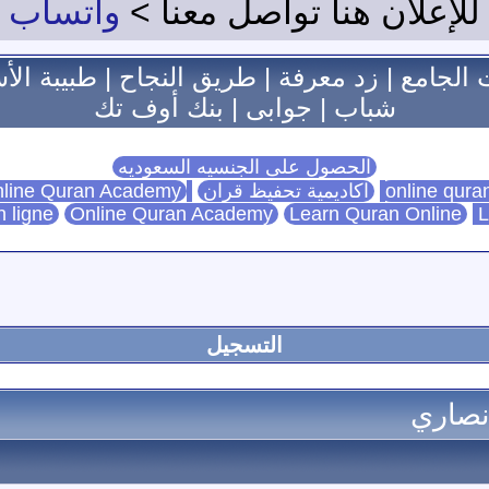
للإعلان هنا تواصل معنا >
واتساب
 الجامع
|
زد معرفة
|
طريق النجاح
|
طبيبة الأ
شباب
|
جوابى
|
بنك أوف تك
الحصول على الجنسيه السعوديه
اكاديمية تحفيظ قران
Online Quran Academy
line Quran Academy
n ligne
Online Quran Academy
Learn Quran Online
L
التسجيل
أنصاري