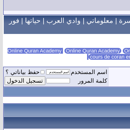
سرة
|
معلوماتي
|
وادي العرب
|
حياتها
|
فور
Online Quran Academy
On
cours de coran e
اسم المستخدم
حفظ بياناتي ؟
كلمة المرور