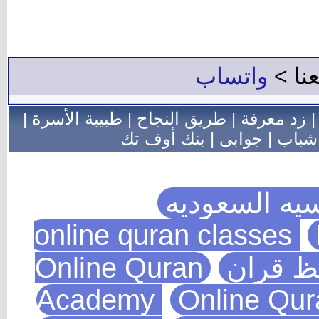
عنا >
واتساب
زد معرفة
|
طريق النجاح
|
طبيبة الأسرة
|
شباب
|
جوابى
|
بنك أوف تك
يه السعوديه
يظ قران
Online Quran
Academy
Online Qu