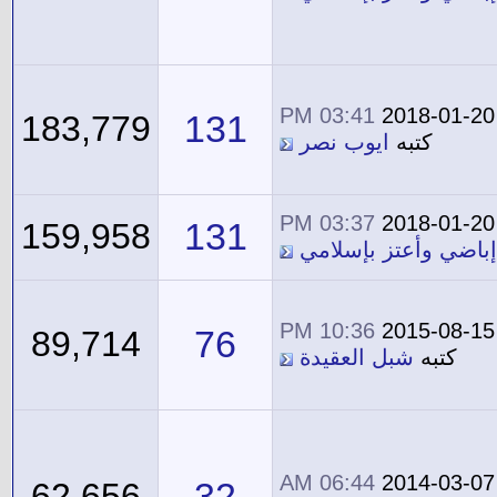
03:41 PM
2018-01-20
131
183,779
كتبه
ايوب نصر
03:37 PM
2018-01-20
131
159,958
إباضي وأعتز بإسلامي
10:36 PM
2015-08-15
76
89,714
كتبه
شبل العقيدة
06:44 AM
2014-03-07
32
62,656