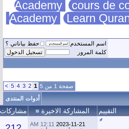
Academy
cou
Academy
Lear
مستخدم
حفظ بياناتي ؟
مرور
>
5
4
3
2
1
صفحة 1 من 5
أدوات المنتدى
المشاركة الاخيرة
مشاركات
المشاهدات
12:11 AM
2023-11-21
212
192,637