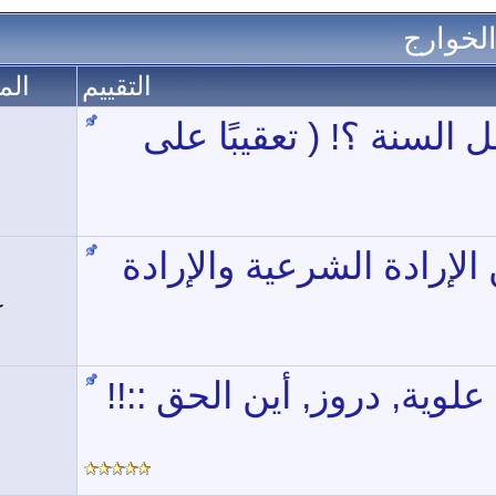
الخوارج
التقييم
الم
السنة ؟! ( تعقيبًا على
لإرادة الشرعية والإرادة
ك
لوية, دروز, أين الحق ::!!