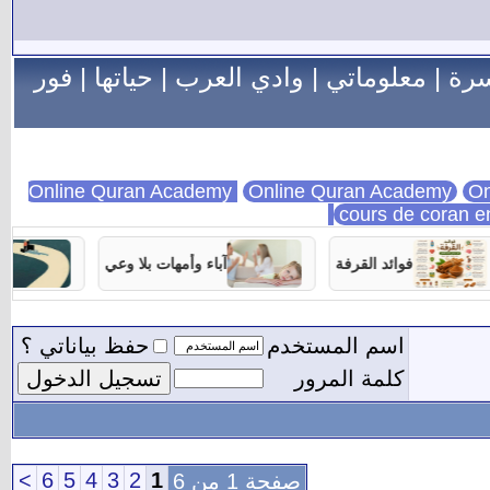
سرة
|
معلوماتي
|
وادي العرب
|
حياتها
|
فور
Online Quran Academy
On
cours de coran e
فوائد القرفة
آباء وأمهات بلا وعي
تربية الأ
اسم المستخدم
حفظ بياناتي ؟
كلمة المرور
>
6
5
4
3
2
1
صفحة 1 من 6