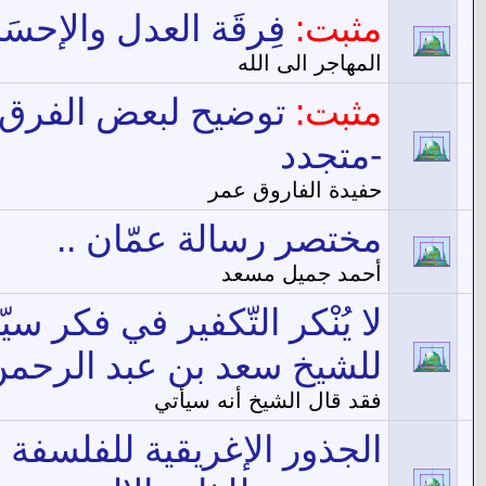
مثبت:
فِرقَة العدل والإحس
المهاجر الى الله
مثبت:
توضيح لبعض الفرق ا
-متجدد
حفيدة الفاروق عمر
مختصر رسالة عمّان ..
أحمد جميل مسعد
لا يُنْكر التّكفير في فكر س
للشيخ سعد بن عبد الرحمن
فقد قال الشيخ أنه سيأتي
الجذور الإغريقية للفلسفة ا