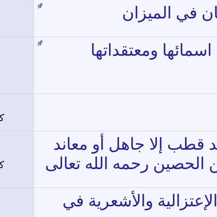
َان في الميزان
سمائها ومعتقداتها
ك
يّد قطب إلا جاهل أو معاند
 الحصين رحمه الله تعالى
ك
لإعتزالية والأشعرية في