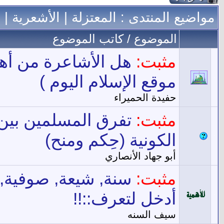
مواضيع المنتدى
: المعتزلة | الأشعرية | 
الموضوع
/
كاتب الموضوع
مثبت:
هل الأشاعرة من أهل 
موقع الإسلام اليوم )
حفيدة الحميراء
مثبت:
تفرق المسلمين بين ا
الكونية (حِكم ومنح)
أبو جهاد الأنصاري
مثبت:
سنة, شيعة, صوفية, ع
أدخل لتعرف::!!
سيف السنه