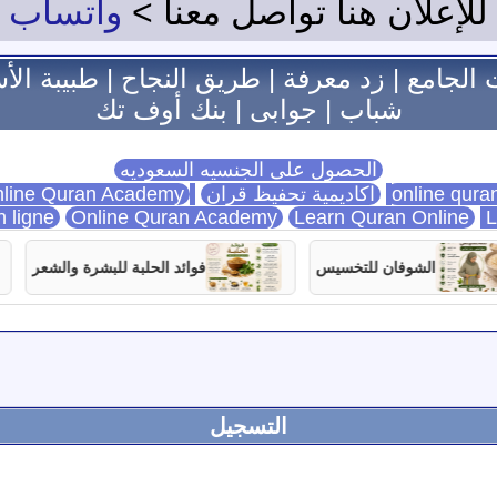
للإعلان هنا تواصل معنا >
واتساب
 الجامع
|
زد معرفة
|
طريق النجاح
|
طبيبة الأ
شباب
|
جوابى
|
بنك أوف تك
الحصول على الجنسيه السعوديه
اكاديمية تحفيظ قران
Online Quran Academy
line Quran Academy
n ligne
Online Quran Academy
Learn Quran Online
L
الشوفان للتخسيس
فوائد الحلبة للبشرة والشعر
التسجيل