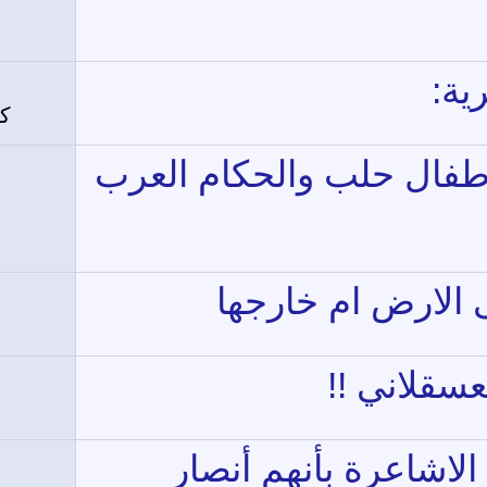
ية:
كت
لأطفال حلب والحكام العرب
الارض ام خارجها
عسقلاني !!
لاشاعرة بأنهم أنصار