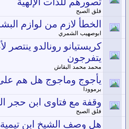
تصورهم للذات الإلهية
فلق الصبح
الخطأ لازم من لوازم البشر
ابوصهيب الشمري
كريستيانو رونالدو ينتصر 
يتفرجون
محمد محمد البقاش
يأجوج وماجوج هل هم على 
برموودا
وقفة مع فتاوى ابن حجر ال
فلق الصبح
هل وصف الشيخ ابن تيمية ا