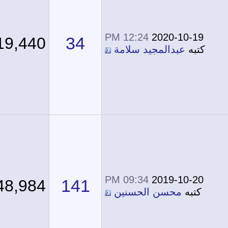
12:24 PM
2020-10-19
34
119,440
كتبه
عبدالمجيد سلامة
09:34 PM
2019-10-20
141
248,984
كتبه
محسن الحسنين