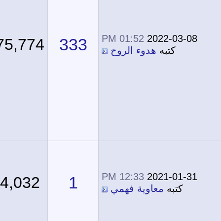
01:52 PM
2022-03-08
333
475,774
كتبه
هدوء الروح
12:33 PM
2021-01-31
1
24,032
كتبه
معاوية فهمي