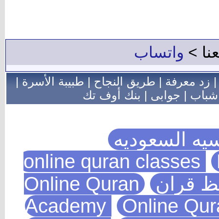
 >
واتساب
 معرفة
|
طريق النجاح
|
طبيبة الأسرة
|
ب
|
جوابى
|
بنك أوف تك
 السعوديه
 قران
Online Quran
Academy
Online Q