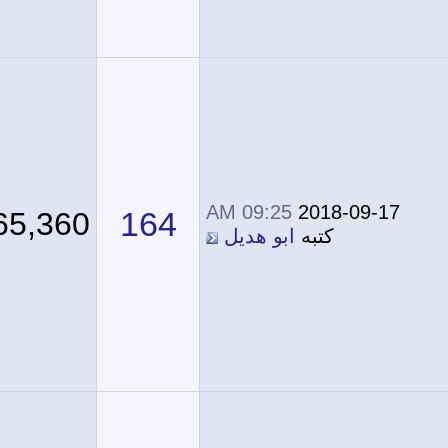
09:25 AM
2018-09-17
164
265,360
كتبه
ابو هديل