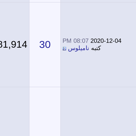
08:07 PM
2020-12-04
30
181,914
كتبه
ناميلوس