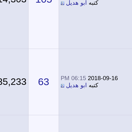
كتبه
ابو هديل
06:15 PM
2018-09-16
63
135,233
كتبه
ابو هديل