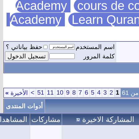
Academy
cours de 
Academy
Learn Qur
اسم المستخدم
حفظ بياناتي ؟
كلمة المرور
>
51
11
10
9
8
7
6
5
4
3
2
1
الأخيرة
»
أدوات المنتدى
مشاركة الاخيرة
مشاركات
المشاهدات