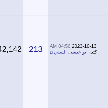
04:56 AM
2023-10-13
213
242,142
كتبه
ابو عيسى السني