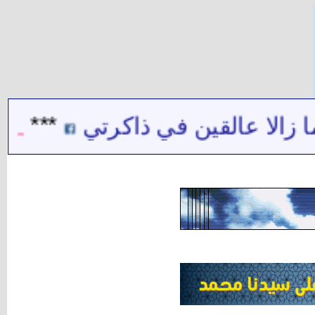
القين في ذاكرتي
***
شيخ الشي