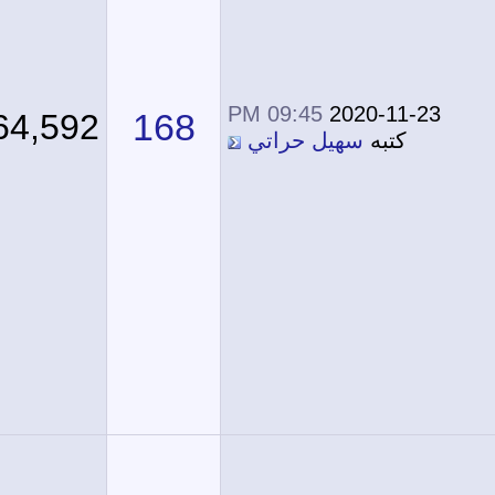
09:45 PM
2020-11-23
168
364,592
كتبه
سهيل حراتي