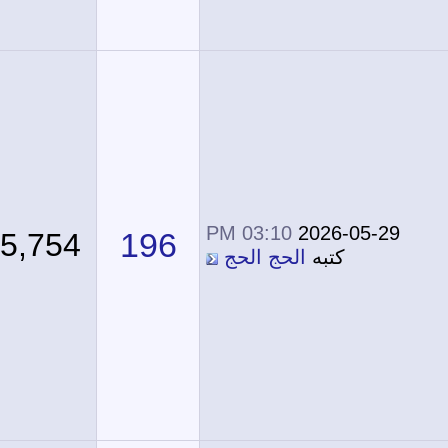
03:10 PM
2026-05-29
196
95,754
كتبه
الحج الحج