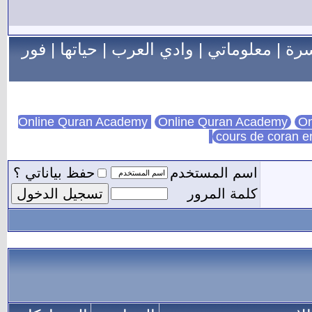
سرة
|
معلوماتي
|
وادي العرب
|
حياتها
|
فور
Online Quran Academy
On
cours de coran e
اسم المستخدم
حفظ بياناتي ؟
كلمة المرور