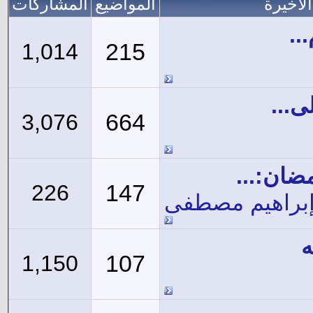
لاخيرة
المواضيع
المشاركات
..
215
1,014
...
664
3,076
ان:...
147
226
إبراهيم مصطفى
ه
107
1,150