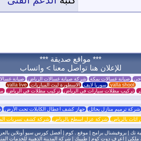
كتبه
الدعم الفنى
*** مواقع صديقة ***
للإعلان هنا تواصل معنا >
واتساب
 جي
صيانة غسالات بمكة
شركة صيانة غسالات الرياض
صيانة غسال
yalla shoot
سوريا لايف
الاسطورة لبث المباريات
yalla live
ر
تركيب مظلات سيارات في الرياض
تركيب مظلات في الرياض
مظ
ركة ترميم منازل بحائل
جهاز كشف اعطال الكابلات تحت الأرض
ش
اثاث بالرياض
شركة عزل اسطح بالرياض
شركة كشف تسربات الميا
ية تك
|
بروفيشنال برامج
|
موقع . كوم
|
أفضل كورس سيو أونلاين بالعر
 ملكي
|
اعرف دوت كوم
|
طبيبك
|
شركة المدينة الذهبية للخدمات المنز