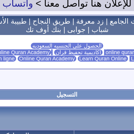
للإعلان هنا تواصل معنا >
واتساب
 الجامع
|
زد معرفة
|
طريق النجاح
|
طبيبة الأ
شباب
|
جوابى
|
بنك أوف تك
الحصول على الجنسيه السعوديه
اكاديمية تحفيظ قران
Online Quran Academy
line Quran Academy
n ligne
Online Quran Academy
Learn Quran Online
L
التسجيل