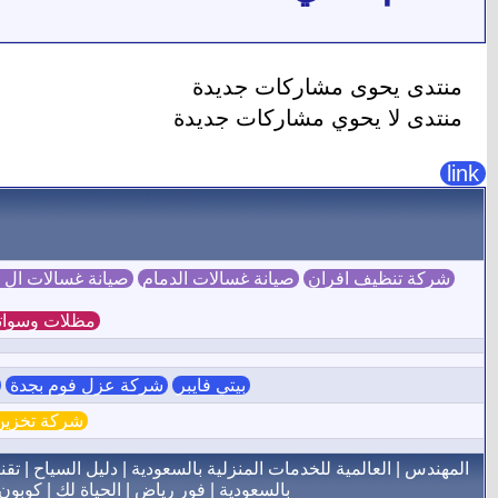
منتدى يحوى مشاركات جديدة
منتدى لا يحوي مشاركات جديدة
link
شركة تنظيف افران
صيانة غسالات الدمام
صيانة غسالات ال
مظلات وسوات
بيتي فايبر
شركة عزل فوم بجدة
ش
شركة تخزين 
المهندس
|
العالمية للخدمات المنزلية بالسعودية
|
دليل السياح
|
تقن
بالسعودية
|
فور رياض
|
الحياة لك
|
كوبون