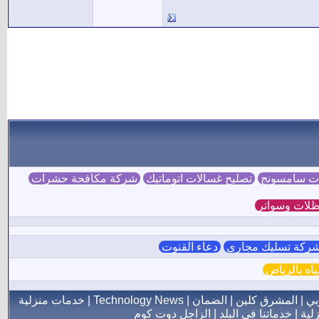
ات سامسونج
تصليح غسالات اتوماتيك
شركة مكافحة حشرات
لات وسواتر
ركة تسليك مجاري
دعاء القنوت
ه بالرياض
بي
|
المشرق كلين
|
الضمان
|
Technology News
|
خدمات منزلية
لية
|
خدماتنا فى البلد
|
الزاجل دوت كوم