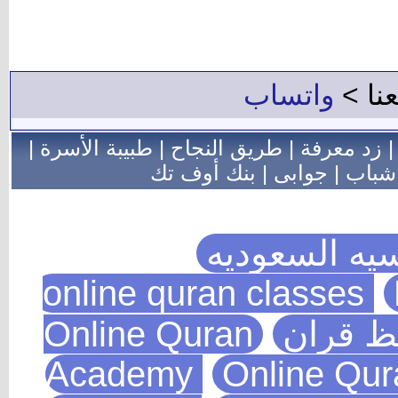
عنا >
واتساب
زد معرفة
|
طريق النجاح
|
طبيبة الأسرة
|
شباب
|
جوابى
|
بنك أوف تك
يه السعوديه
يظ قران
Online Quran
Academy
Online Qu