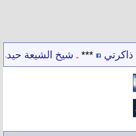
تي
***
شيخ الشيعة حيدر حب ال