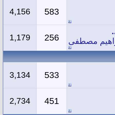
583
4,156
256
1,179
راهيم مصطفى
533
3,134
451
2,734