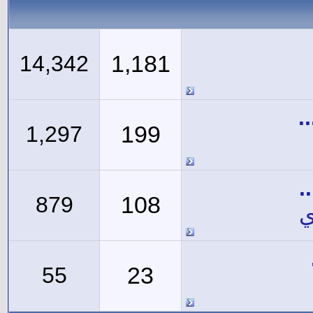
1,181
14,342
.
199
1,297
.
108
879
ي
23
55