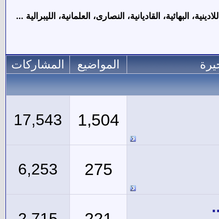
لبهائية، القاديانية، النصارى، العلمانية، الليبرالية ...
يرة
المواضيع
المشاركات
1,504
17,543
275
6,253
.
221
2,715