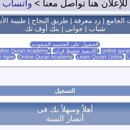
للإعلان هنا تواصل معنا >
واتساب
 الجامع
|
زد معرفة
|
طريق النجاح
|
طبيبة الأ
شباب
|
جوابى
|
بنك أوف تك
الحصول على الجنسيه السعوديه
اكاديمية تحفيظ قران
Online Quran Academy
line Quran Academy
n ligne
Online Quran Academy
Learn Quran Online
L
التسجيل
أهلاً وسهلاً بك فى
أنصار السنة