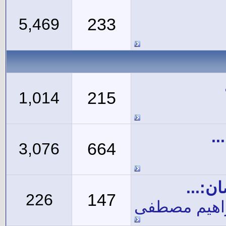
233
5,469
215
1,014
.
664
3,076
:...
147
226
راهيم مصطفى