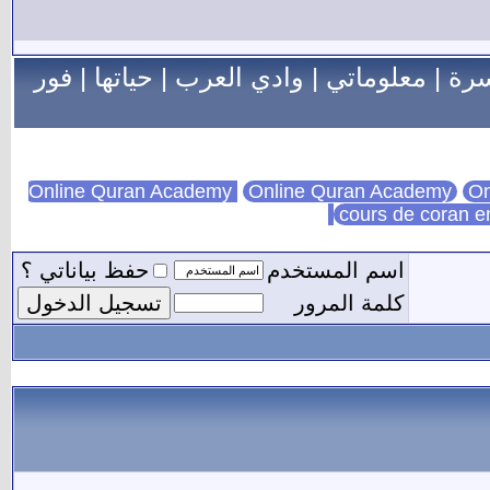
سرة
|
معلوماتي
|
وادي العرب
|
حياتها
|
فور
Online Quran Academy
On
cours de coran e
اسم المستخدم
حفظ بياناتي ؟
كلمة المرور