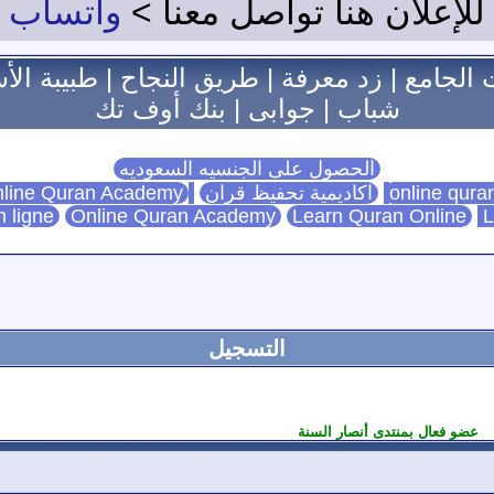
للإعلان هنا تواصل معنا >
واتساب
 الجامع
|
زد معرفة
|
طريق النجاح
|
طبيبة الأ
شباب
|
جوابى
|
بنك أوف تك
الحصول على الجنسيه السعوديه
اكاديمية تحفيظ قران
Online Quran Academy
line Quran Academy
n ligne
Online Quran Academy
Learn Quran Online
L
التسجيل
عضو فعال بمنتدى أنصار السنة