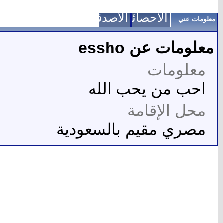
الاحصائيات
الأصدقاء
معلومات عني
معلومات عن essho
معلومات
احب من يحب الله
محل الإقامة
مصري مقيم بالسعودية