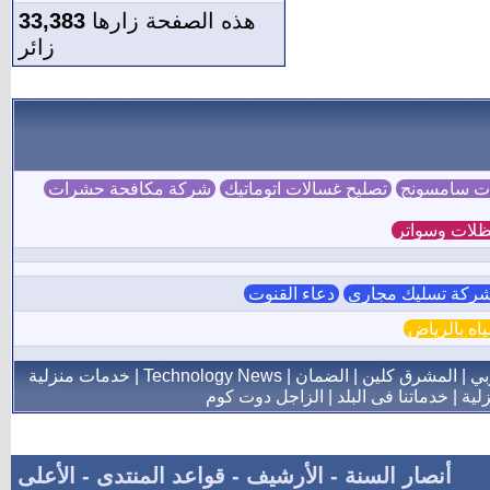
هذه الصفحة زارها
33,383
زائر
ات سامسونج
تصليح غسالات اتوماتيك
شركة مكافحة حشرات
لات وسواتر
ركة تسليك مجاري
دعاء القنوت
ه بالرياض
بي
|
المشرق كلين
|
الضمان
|
Technology News
|
خدمات منزلية
لية
|
خدماتنا فى البلد
|
الزاجل دوت كوم
أنصار السنة
-
الأرشيف
-
قواعد المنتدى
-
الأعلى