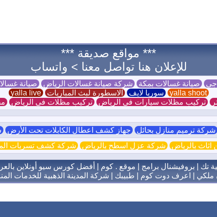
*** مواقع صديقة ***
للإعلان هنا تواصل معنا >
واتساب
 جي
صيانة غسالات بمكة
شركة صيانة غسالات الرياض
صيانة غسال
yalla shoot
سوريا لايف
الاسطورة لبث المباريات
yalla live
ر
تركيب مظلات سيارات في الرياض
تركيب مظلات في الرياض
مظ
ركة ترميم منازل بحائل
جهاز كشف اعطال الكابلات تحت الأرض
ش
اثاث بالرياض
شركة عزل اسطح بالرياض
شركة كشف تسربات الميا
ية تك
|
بروفيشنال برامج
|
موقع . كوم
|
أفضل كورس سيو أونلاين بالعر
 ملكي
|
اعرف دوت كوم
|
طبيبك
|
شركة المدينة الذهبية للخدمات المنز