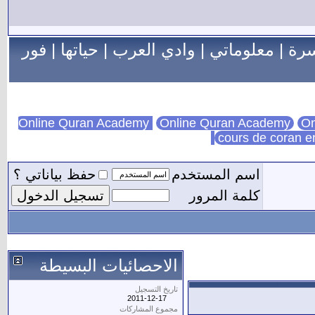
سرة
|
معلوماتي
|
وادي العرب
|
حياتها
|
فور
Online Quran Academy
On
cours de coran e
اسم المستخدم
حفظ بياناتي ؟
كلمة المرور
الاحصائيات البسيطة
تاريخ التسجيل
2011-12-17
مجموع المشاركات