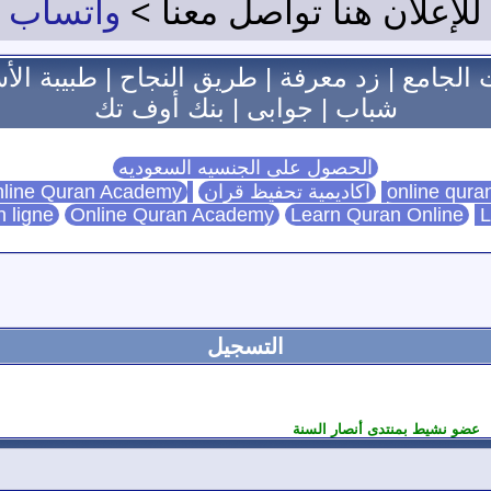
للإعلان هنا تواصل معنا >
واتساب
 الجامع
|
زد معرفة
|
طريق النجاح
|
طبيبة الأ
شباب
|
جوابى
|
بنك أوف تك
الحصول على الجنسيه السعوديه
اكاديمية تحفيظ قران
Online Quran Academy
line Quran Academy
n ligne
Online Quran Academy
Learn Quran Online
L
التسجيل
عضو نشيط بمنتدى أنصار السنة