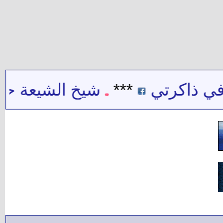
ي ذاكرتي
***
شيخ الشيعة حيدر 