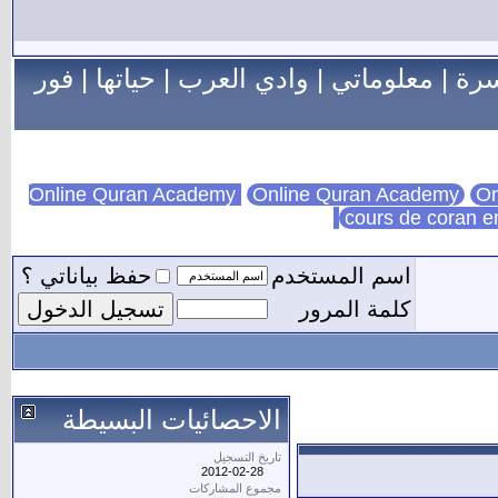
سرة
|
معلوماتي
|
وادي العرب
|
حياتها
|
فور
Online Quran Academy
On
cours de coran e
اسم المستخدم
حفظ بياناتي ؟
كلمة المرور
الاحصائيات البسيطة
تاريخ التسجيل
2012-02-28
مجموع المشاركات