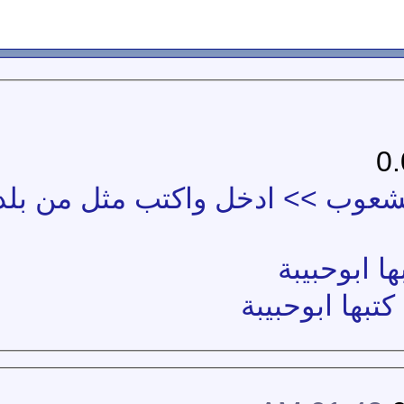
لشعوب >> ادخل واكتب مثل من بل
 ابوحبيبة
بها ابوحبيبة