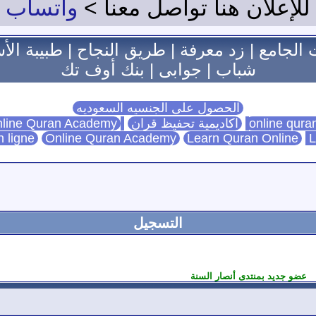
للإعلان هنا تواصل معنا >
واتساب
 الجامع
|
زد معرفة
|
طريق النجاح
|
طبيبة الأ
شباب
|
جوابى
|
بنك أوف تك
الحصول على الجنسيه السعوديه
اكاديمية تحفيظ قران
Online Quran Academy
line Quran Academy
n ligne
Online Quran Academy
Learn Quran Online
L
التسجيل
عضو جديد بمنتدى أنصار السنة