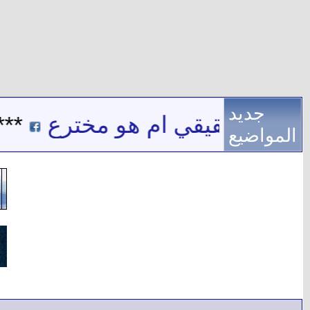
جديد
 اسم حقيقي ام هو مخترع
***
المواضيع