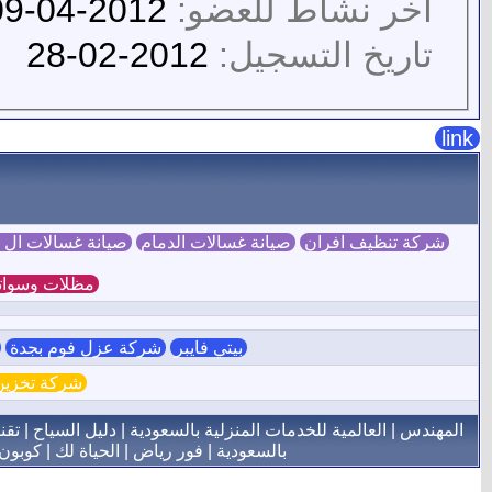
آخر نشاط للعضو:
2012-04-09
تاريخ التسجيل:
2012-02-28
link
شركة تنظيف افران
صيانة غسالات الدمام
صيانة غسالات ال
مظلات وسوات
بيتي فايبر
شركة عزل فوم بجدة
ش
شركة تخزين 
المهندس
|
العالمية للخدمات المنزلية بالسعودية
|
دليل السياح
|
تقن
بالسعودية
|
فور رياض
|
الحياة لك
|
كوبون