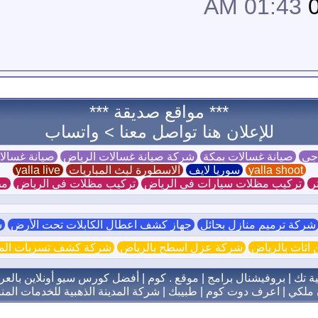
01:43 AM
*** مواقع صديقة ***
للإعلان هنا تواصل معنا >
واتساب
 جي
صيانة غسالات بمكة
شركة صيانة غسالات الرياض
صيانة غسال
yalla shoot
سوريا لايف
الاسطورة لبث المباريات
yalla live
ر
تركيب مظلات سيارات في الرياض
تركيب مظلات في الرياض
مظ
ركة ترميم منازل بحائل
جهاز كشف اعطال الكابلات تحت الأرض
ش
اثاث بالرياض
شركة عزل اسطح بالرياض
شركة كشف تسربات الميا
ية تك
|
بروفيشنال برامج
|
موقع . كوم
|
أفضل كورس سيو أونلاين بالعر
 ملكي
|
اعرف دوت كوم
|
طبيبك
|
شركة المدينة الذهبية للخدمات المنز