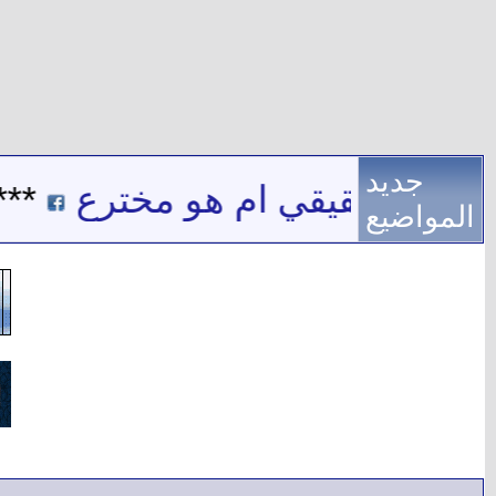
جديد
 اسم حقيقي ام هو مخترع
***
المواضيع