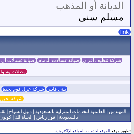
الديانة أو المذهب
مسلم سنى
link
شركة تنظيف افران
صيانة غسالات الدمام
صيانة غسالات ال
مظلات وسوات
بيتي فايبر
شركة عزل فوم بجدة
ش
شركة تخزين 
المهندس
|
العالمية للخدمات المنزلية بالسعودية
|
دليل السياح
|
تقن
بالسعودية
|
فور رياض
|
الحياة لك
|
كوبون
تطوير موقع
الموقع لخدمات المواقع الإلكترونية