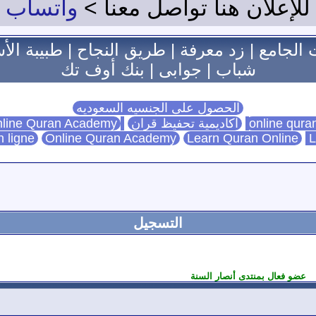
للإعلان هنا تواصل معنا >
واتساب
 الجامع
|
زد معرفة
|
طريق النجاح
|
طبيبة الأ
شباب
|
جوابى
|
بنك أوف تك
الحصول على الجنسيه السعوديه
اكاديمية تحفيظ قران
Online Quran Academy
line Quran Academy
n ligne
Online Quran Academy
Learn Quran Online
L
التسجيل
عضو فعال بمنتدى أنصار السنة