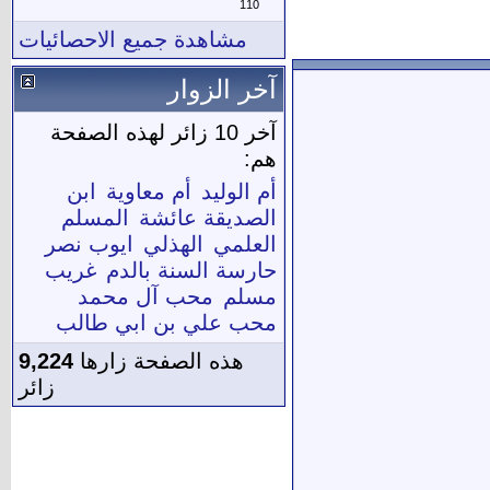
110
مشاهدة جميع الاحصائيات
آخر الزوار
آخر 10 زائر لهذه الصفحة
هم:
أم الوليد
أم معاوية
ابن
الصديقة عائشة
المسلم
العلمي
الهذلي
ايوب نصر
حارسة السنة بالدم
غريب
مسلم
محب آل محمد
محب علي بن ابي طالب
هذه الصفحة زارها
9,224
زائر