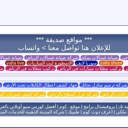
*** مواقع صديقة ***
للإعلان هنا تواصل معنا >
واتساب
 جي
صيانة غسالات بمكة
شركة صيانة غسالات الرياض
صيانة غسال
yalla shoot
سوريا لايف
الاسطورة لبث المباريات
yalla live
ر
تركيب مظلات سيارات في الرياض
تركيب مظلات في الرياض
مظ
ركة ترميم منازل بحائل
جهاز كشف اعطال الكابلات تحت الأرض
ش
اثاث بالرياض
شركة عزل اسطح بالرياض
شركة كشف تسربات الميا
ية تك
|
بروفيشنال برامج
|
موقع . كوم
|
أفضل كورس سيو أونلاين بالعر
 ملكي
|
اعرف دوت كوم
|
طبيبك
|
شركة المدينة الذهبية للخدمات المنز