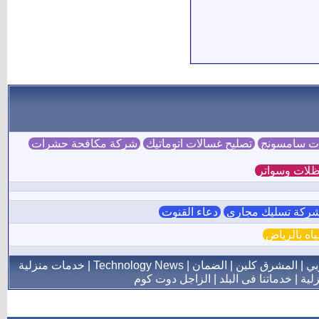
ات سامسونج
تصليح غسالات اتوماتيك
شركة مكافحة حشرات
لات وسواتر
ركة تسليك مجاري
دعاء القنوت
ه بالرياض
بي
|
المشرق كلين
|
الضمان
|
Technology News
|
خدمات منزلية
لية
|
خدماتنا فى البلد
|
الزاجل دوت كوم