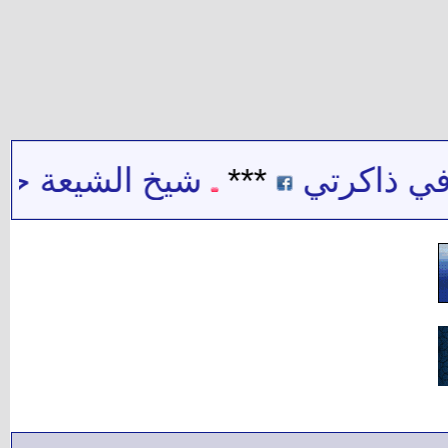
ي ذاكرتي
***
شيخ الشيعة حيدر 