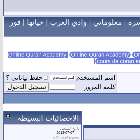
سرة
|
معلوماتي
|
وادي العرب
|
حياتها
|
فور
Online Quran Academy
On
cours de coran e
اسم المستخدم
حفظ بياناتي ؟
كلمة المرور
الاحصائيات البسيطة
تاريخ التسجيل
2013-07-07
مجموع المشاركات