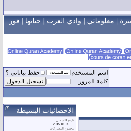
سرة
|
معلوماتي
|
وادي العرب
|
حياتها
|
فور
Online Quran Academy
On
cours de coran e
اسم المستخدم
حفظ بياناتي ؟
كلمة المرور
الاحصائيات البسيطة
تاريخ التسجيل
2015-01-09
مجموع المشاركات