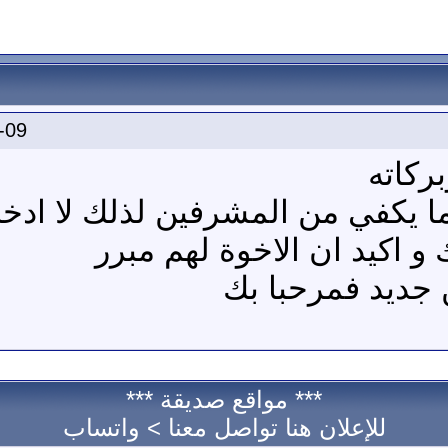
-09
ركاته
ا يكفي من المشرفين لذلك لا ادخل 
و اكيد ان الاخوة لهم مبرر
 جديد فمرحبا بك
*** مواقع صديقة ***
للإعلان هنا تواصل معنا >
واتساب