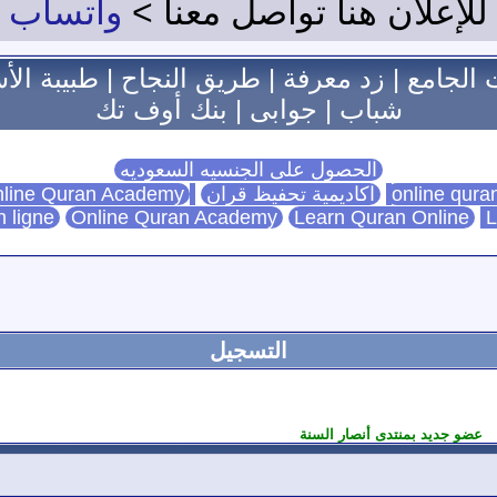
للإعلان هنا تواصل معنا >
واتساب
 الجامع
|
زد معرفة
|
طريق النجاح
|
طبيبة الأ
شباب
|
جوابى
|
بنك أوف تك
الحصول على الجنسيه السعوديه
اكاديمية تحفيظ قران
Online Quran Academy
line Quran Academy
n ligne
Online Quran Academy
Learn Quran Online
L
التسجيل
عضو جديد بمنتدى أنصار السنة