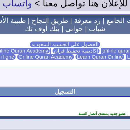
للإعلان هنا تواصل معنا >
واتساب
 الجامع
|
زد معرفة
|
طريق النجاح
|
طبيبة الأ
شباب
|
جوابى
|
بنك أوف تك
الحصول على الجنسيه السعوديه
اكاديمية تحفيظ قران
Online Quran Academy
line Quran Academy
n ligne
Online Quran Academy
Learn Quran Online
L
التسجيل
عضو جديد بمنتدى أنصار السنة