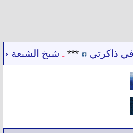
ي ذاكرتي
***
شيخ الشيعة حيدر 