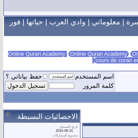
سرة
|
معلوماتي
|
وادي العرب
|
حياتها
|
فور
Online Quran Academy
On
cours de coran e
اسم المستخدم
حفظ بياناتي ؟
كلمة المرور
الاحصائيات البسيطة
تاريخ التسجيل
2015-05-31
مجموع المشاركات