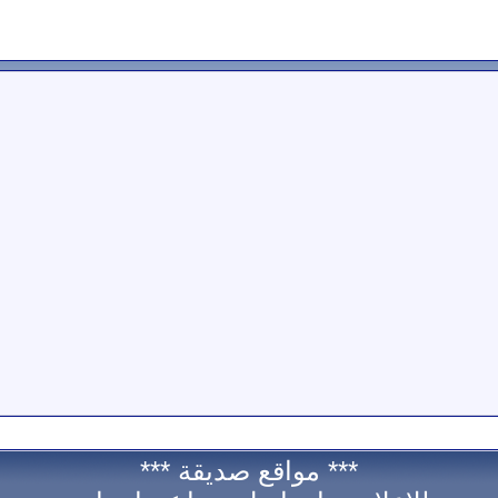
*** مواقع صديقة ***