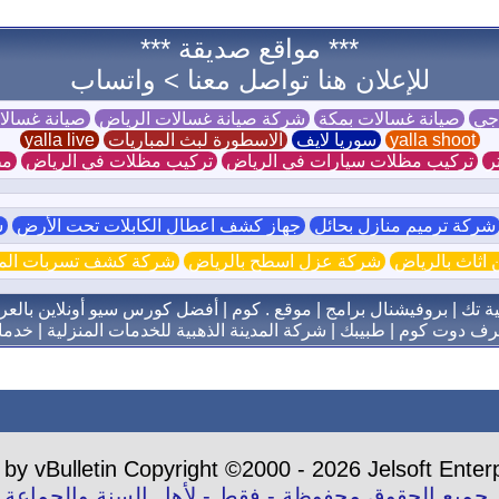
*** مواقع صديقة ***
للإعلان هنا تواصل معنا >
واتساب
 جي
صيانة غسالات بمكة
شركة صيانة غسالات الرياض
صيانة غسال
yalla shoot
سوريا لايف
الاسطورة لبث المباريات
yalla live
ر
تركيب مظلات سيارات في الرياض
تركيب مظلات في الرياض
مظ
ركة ترميم منازل بحائل
جهاز كشف اعطال الكابلات تحت الأرض
ش
اثاث بالرياض
شركة عزل اسطح بالرياض
شركة كشف تسربات الميا
ية تك
|
بروفيشنال برامج
|
موقع . كوم
|
أفضل كورس سيو أونلاين بالعر
رف دوت كوم
|
طبيبك
|
شركة المدينة الذهبية للخدمات المنزلية
|
خدمات
by vBulletin Copyright ©2000 - 2026 Jelsoft Enterp
جميع الحقوق محفوظة - فقط - لأهل السنة والجماعة