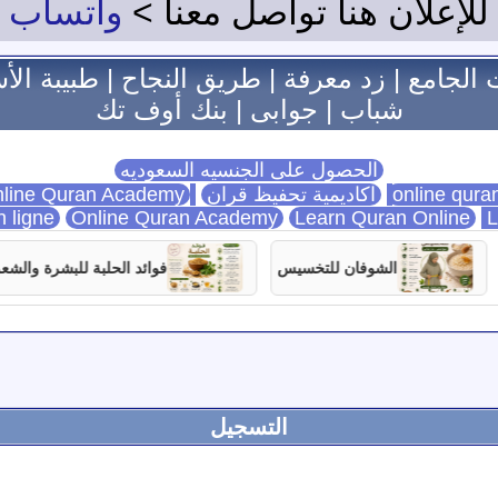
للإعلان هنا تواصل معنا >
واتساب
 الجامع
|
زد معرفة
|
طريق النجاح
|
طبيبة الأ
شباب
|
جوابى
|
بنك أوف تك
الحصول على الجنسيه السعوديه
اكاديمية تحفيظ قران
Online Quran Academy
line Quran Academy
n ligne
Online Quran Academy
Learn Quran Online
L
الشوفان للتخسيس
فوائد الحلبة للبشرة والشعر
التسجيل