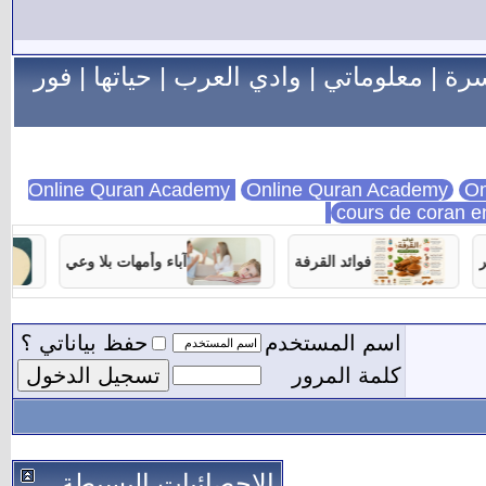
سرة
|
معلوماتي
|
وادي العرب
|
حياتها
|
فور
Online Quran Academy
On
cours de coran e
فوائد القرفة
آباء وأمهات بلا وعي
اسم المستخدم
حفظ بياناتي ؟
كلمة المرور
الاحصائيات البسيطة