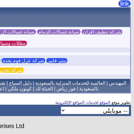
link
شركة تنظيف افران
صيانة غسالات الدمام
صيانة غسالات ال
مظلات وسوات
بيتي فايبر
شركة عزل فوم بجدة
ش
شركة تخزين 
المهندس
|
العالمية للخدمات المنزلية بالسعودية
|
دليل السياح
|
تقن
بالسعودية
|
فور رياض
|
الحياة لك
|
كوبون ملكي
|
اع
تطوير موقع
الموقع لخدمات المواقع الإلكترونية
rises Ltd