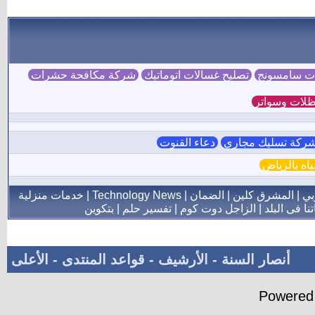
ات سامسونج
تصليح غسالات اتوماتيك
شركة مكافحة حشرات
لات وسواتر
ركة تسليك مجاري
دعاء القنوت
ه بالرياض
بي
|
المشرق كلين
|
الضمان
|
Technology News
|
خدمات منزلية
نا فى البلد
|
الزاجل دوت كوم
|
تفسير حلم
|
بتكوين
أنصار السنة
-
الأرشيف
-
قواعد المنتدى
-
الأعلى
Powered 