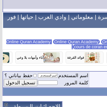
سرة
|
معلوماتي
|
وادي العرب
|
حياتها
|
فور
Online Quran Academy
On
cours de coran e
فوائد القرفة
آباء وأمهات بلا وعي
اسم المستخدم
حفظ بياناتي ؟
كلمة المرور
الاحصائيات البسيطة