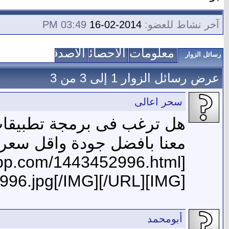
آخر نشاط للعضو:
2014-02-16
03:49 PM
معلومات عني
الاحصائيات
الأصدقاء
رسائل الزوار
عرض رسائل الزوار 1 إلى
3
من
3
سحر اعالى
هل ترغب فى برمجة تطبيقات
معنا بافضل جودة واقل سعر
[IMG]http://imgupp.com/img/1443452996.jpg[/IMG][/URL]
أبومحمد