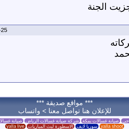
جزيت الجنة
-25
كاته
حمد
*** مواقع صديقة ***
للإعلان هنا تواصل معنا >
واتساب
 جي
صيانة غسالات بمكة
شركة صيانة غسالات الرياض
صيانة غسال
yalla shoot
سوريا لايف
الاسطورة لبث المباريات
yalla live