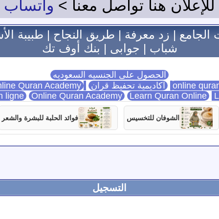
للإعلان هنا تواصل معنا >
واتساب
 الجامع
|
زد معرفة
|
طريق النجاح
|
طبيبة الأ
شباب
|
جوابى
|
بنك أوف تك
الحصول على الجنسيه السعوديه
اكاديمية تحفيظ قران
Online Quran Academy
line Quran Academy
n ligne
Online Quran Academy
Learn Quran Online
L
الشوفان للتخسيس
فوائد الحلبة للبشرة والشعر
التسجيل