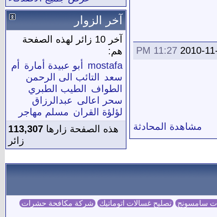
آخر الزوار
آخر 10 زائر لهذه الصفحة
11:27 PM
2010-11
هم:
mostafa
أبو عبيدة أمارة
أم
سعد
التائب الى الرحمن
الطواف
الطيب الطبري
سحر اعالى
عبدالرزاق
لؤلؤة القران
مسلم مهاجر
مشاهدة المحادثة
هذه الصفحة زارها
113,307
زائر
ات سامسونج
تصليح غسالات اتوماتيك
شركة مكافحة حشرات