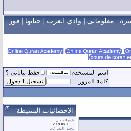
سرة
|
معلوماتي
|
وادي العرب
|
حياتها
|
فور
Online Quran Academy
On
cours de coran e
اسم المستخدم
حفظ بياناتي ؟
كلمة المرور
الاحصائيات البسيطة
تاريخ التسجيل
2009-08-03
مجموع المشاركات