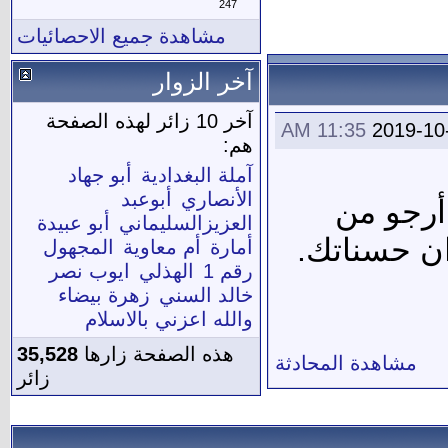
247
مشاهدة جميع الاحصائيات
آخر الزوار
آخر 10 زائر لهذه الصفحة
11:35 AM
2019-10
هم:
آملة البغدادية
أبو جهاد
الأنصاري
أبوعبد
أرجو من
العزيزالسليماني
أبو عبيدة
ان حسناتك.
أمارة
أم معاوية
المجهول
رقم 1
الهذلي
ايوب نصر
خالد السني
زهرة بيضاء
والله اعزني بالاسلام
هذه الصفحة زارها
35,528
مشاهدة المحادثة
زائر