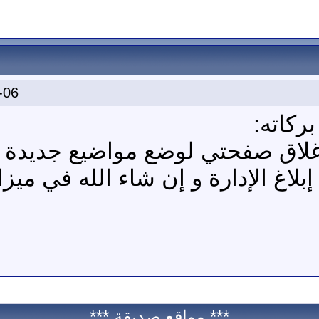
-06
ركاته:
لاق صفحتي لوضع مواضيع جديدة 
اغ الإدارة و إن شاء الله في ميز
*** مواقع صديقة ***