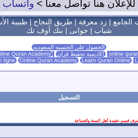
للإعلان هنا تواصل معنا >
واتساب
 الجامع
|
زد معرفة
|
طريق النجاح
|
طبيبة الأ
شباب
|
جوابى
|
بنك أوف تك
الحصول على الجنسيه السعوديه
اكاديمية تحفيظ قران
Online Quran Academy
line Quran Academy
n ligne
Online Quran Academy
Learn Quran Online
L
التسجيل
ف قسم عقيدة أهل السنة والجماعة