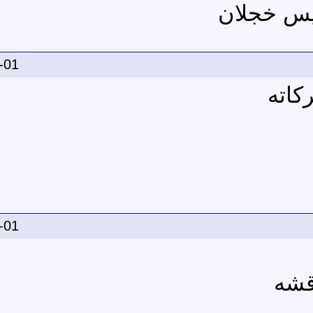
 فيس خجلان
-01
كاته
-01
قشه