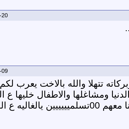
-20
.
-09
ركاته تتهلا والله بالاخت يعرب لك
 الدنيا ومشاغلها والاطفال خليها ع ا
عسى الله ان يرزقنا اجر تعبنا معهم 00تسلميييييين يالغال