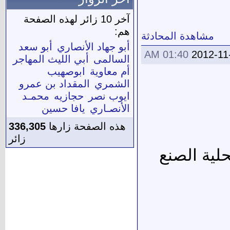
آخر 10 زائر لهذه الصفحة
هم:
مشاهدة المحادثة
أبو جهاد الأنصاري
أبو سعد
01:40 AM
2012-11
السالمى
أبي الليث المهاجر
أم معاوية
ابوصهيب
الشمري
المقداد بن عمرو
ايوب نصر
حجازيه
محمـد
الأنصـاري
يافا حسين
هذه الصفحة زارها
336,305
زائر
لية الصنع