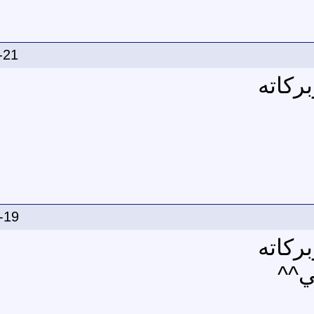
-21
ركاته
-19
ركاته
ي^^