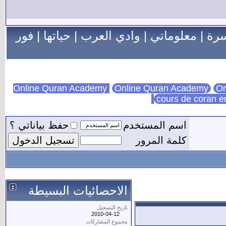
سرة
|
معلوماتي
|
وادي العرب
|
حياتها
|
فور
Online Quran Academy
On
cours de coran e
اسم المستخدم
حفظ بياناتي ؟
كلمة المرور
الاحصائيات البسيطة
تاريخ التسجيل
2010-04-12
مجموع المشاركات