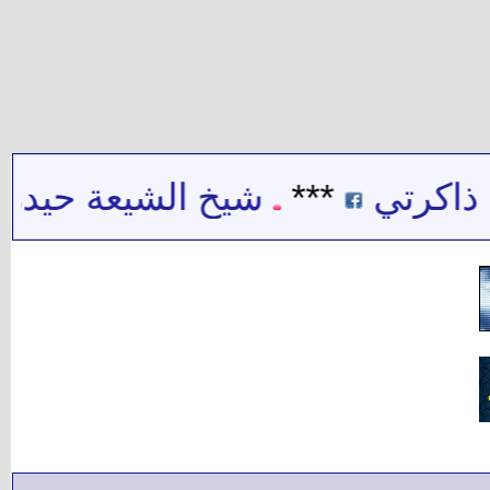
تي
***
شيخ الشيعة حيدر حب ال