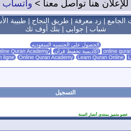
للإعلان هنا تواصل معنا >
واتساب
 الجامع
|
زد معرفة
|
طريق النجاح
|
طبيبة الأ
شباب
|
جوابى
|
بنك أوف تك
الحصول على الجنسيه السعوديه
اكاديمية تحفيظ قران
Online Quran Academy
line Quran Academy
n ligne
Online Quran Academy
Learn Quran Online
L
التسجيل
عضو متميز بمنتدى أنصار السنة