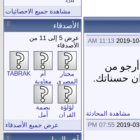
4,144
مشاهدة جميع الاحصائيات
الأصدقاء
عرض 5 إلى 11 من
11:13 AM
2019-10
الأصدقاء
أرجو من
ESTABRAK
مختار
أم
ان حسناتك.
المصرى
معاوية
لؤلؤة
بصمة
مشاهدة المحادثة
القران
أمل
07:55 PM
2019-03
عرض جميع الأصدقاء
آخر الزوار