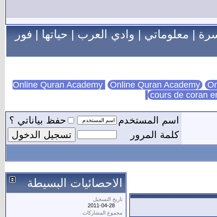
سرة
|
معلوماتي
|
وادي العرب
|
حياتها
|
فور
Online Quran Academy
On
cours de coran e
اسم المستخدم
حفظ بياناتي ؟
كلمة المرور
الاحصائيات البسيطة
تاريخ التسجيل
2011-04-28
مجموع المشاركات