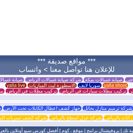
*** مواقع صديقة ***
للإعلان هنا تواصل معنا >
واتساب
 جي
صيانة غسالات بمكة
شركة صيانة غسالات الرياض
صيانة غسال
yalla shoot
سوريا لايف
الاسطورة لبث المباريات
yalla live
ر
تركيب مظلات سيارات في الرياض
تركيب مظلات في الرياض
مظ
ركة ترميم منازل بحائل
جهاز كشف اعطال الكابلات تحت الأرض
ش
اثاث بالرياض
شركة عزل اسطح بالرياض
شركة كشف تسربات الميا
ية تك
|
بروفيشنال برامج
|
موقع . كوم
|
أفضل كورس سيو أونلاين بالعر