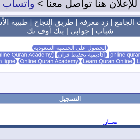
للإعلان هنا تواصل معنا >
واتساب
 الجامع
|
زد معرفة
|
طريق النجاح
|
طبيبة الأ
شباب
|
جوابى
|
بنك أوف تك
الحصول على الجنسيه السعوديه
اكاديمية تحفيظ قران
Online Quran Academy
line Quran Academy
n ligne
Online Quran Academy
Learn Quran Online
L
التسجيل
محـــأور