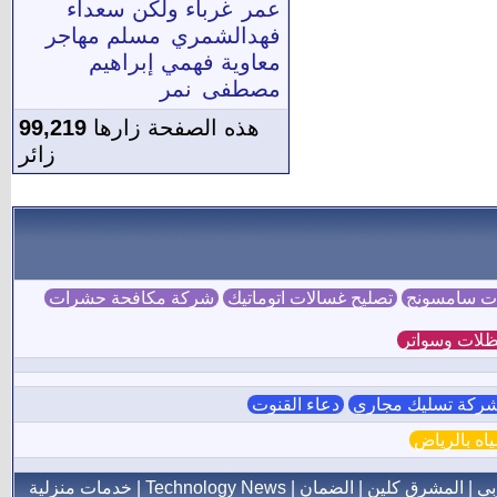
عمر
غرباء ولكن سعداء
فهدالشمري
مسلم مهاجر
معاوية فهمي إبراهيم
مصطفى
نمر
هذه الصفحة زارها
99,219
زائر
ات سامسونج
تصليح غسالات اتوماتيك
شركة مكافحة حشرات
لات وسواتر
ركة تسليك مجاري
دعاء القنوت
ه بالرياض
بي
|
المشرق كلين
|
الضمان
|
Technology News
|
خدمات منزلية