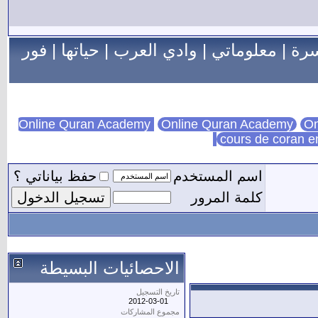
سرة
|
معلوماتي
|
وادي العرب
|
حياتها
|
فور
Online Quran Academy
On
cours de coran e
اسم المستخدم
حفظ بياناتي ؟
كلمة المرور
الاحصائيات البسيطة
تاريخ التسجيل
2012-03-01
مجموع المشاركات