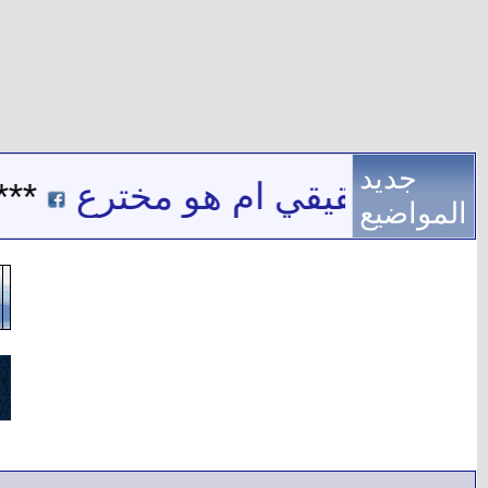
جديد
 اسم حقيقي ام هو مخترع
***
المواضيع