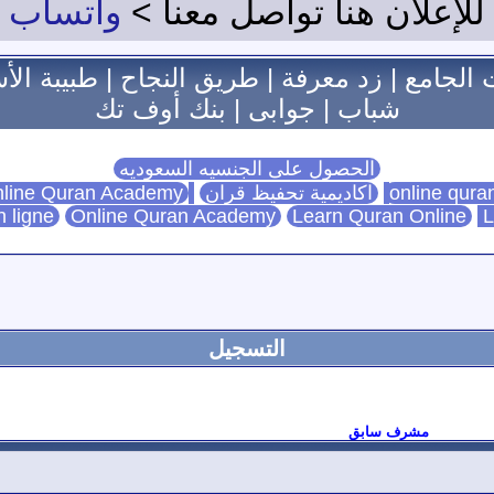
للإعلان هنا تواصل معنا >
واتساب
 الجامع
|
زد معرفة
|
طريق النجاح
|
طبيبة الأ
شباب
|
جوابى
|
بنك أوف تك
الحصول على الجنسيه السعوديه
اكاديمية تحفيظ قران
Online Quran Academy
line Quran Academy
n ligne
Online Quran Academy
Learn Quran Online
L
التسجيل
مشرف سابق