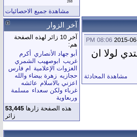
268
مشاهدة جميع الاحصائيات
آخر الزوار
آخر 10 زائر لهذه الصفحة
08:06 PM
2015-06
هم:
دي لولا ان
أبو جهاد الأنصاري
أكرم
غريب
ابوصهيب الشمري
الغزوات الإعلامية
ام فارس
حجازيه
زهرة بيضاء والله
مشاهدة المحادثة
اعزني بالاسلام
عائشه
غرباء ولكن سعداء
مسلمة
وربعاوية
هذه الصفحة زارها
53,445
زائر