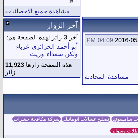
19
مشاهدة جميع الاحصائيات
آخر الزوار
آخر 3 زائر لهذه الصفحة هم:
04:09 PM
2016-05
أبو أحمد الجزائري
غرباء
ولكن سعداء
وريث
هذه الصفحة زارها
11,923
زائر
مشاهدة المحادثة
ات سامسونج
تصليح غسالات اتوماتيك
شركة مكافحة حشرات
لات وسواتر