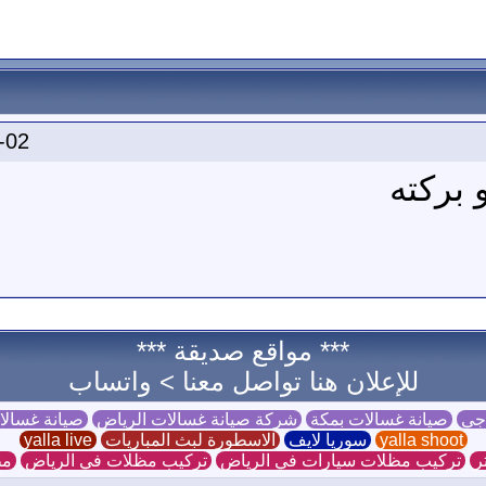
-02
 بركته
*** مواقع صديقة ***
للإعلان هنا تواصل معنا >
واتساب
 جي
صيانة غسالات بمكة
شركة صيانة غسالات الرياض
صيانة غسال
yalla shoot
سوريا لايف
الاسطورة لبث المباريات
yalla live
ر
تركيب مظلات سيارات في الرياض
تركيب مظلات في الرياض
مظ