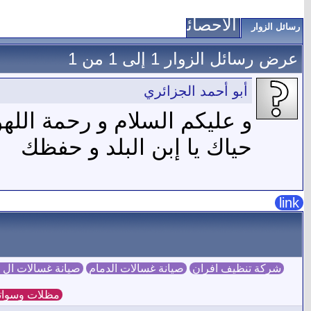
الاحصائيات
رسائل الزوار
عرض رسائل الزوار 1 إلى
1
من
1
أبو أحمد الجزائري
و عليكم السلام و رحمة اللهو
حياك يا إبن البلد و حفظك
link
شركة تنظيف افران
صيانة غسالات الدمام
صيانة غسالات ال
مظلات وسوات