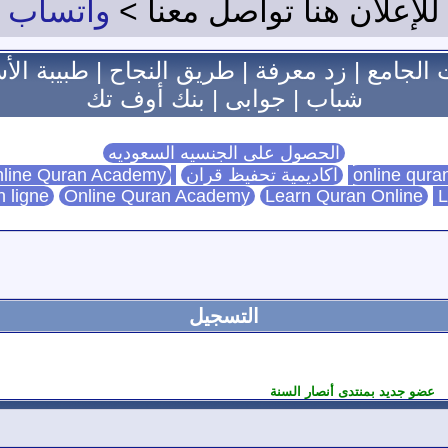
للإعلان هنا تواصل معنا >
واتساب
 الجامع
|
زد معرفة
|
طريق النجاح
|
طبيبة الأ
شباب
|
جوابى
|
بنك أوف تك
الحصول على الجنسيه السعوديه
اكاديمية تحفيظ قران
Online Quran Academy
line Quran Academy
n ligne
Online Quran Academy
Learn Quran Online
L
التسجيل
عضو جديد بمنتدى أنصار السنة