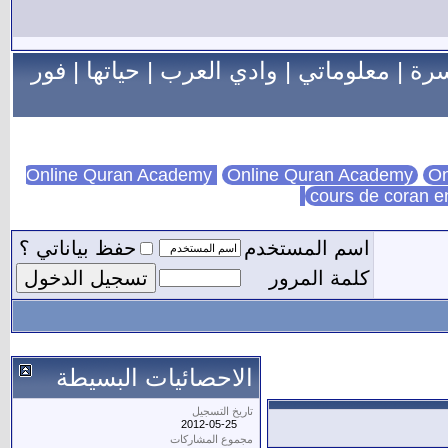
سرة
|
معلوماتي
|
وادي العرب
|
حياتها
|
فور
Online Quran Academy
On
cours de coran e
اسم المستخدم
حفظ بياناتي ؟
كلمة المرور
الاحصائيات البسيطة
تاريخ التسجيل
2012-05-25
مجموع المشاركات