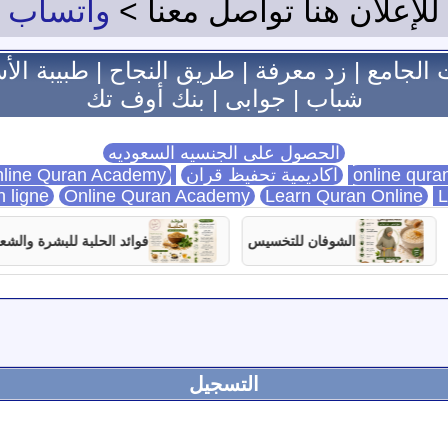
للإعلان هنا تواصل معنا >
واتساب
 الجامع
|
زد معرفة
|
طريق النجاح
|
طبيبة الأ
شباب
|
جوابى
|
بنك أوف تك
الحصول على الجنسيه السعوديه
اكاديمية تحفيظ قران
Online Quran Academy
line Quran Academy
n ligne
Online Quran Academy
Learn Quran Online
L
الشوفان للتخسيس
فوائد الحلبة للبشرة والشعر
التسجيل