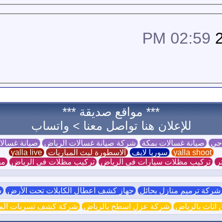
02:59 PM
*** مواقع صديقة ***
للإعلان هنا تواصل معنا >
واتساب
 جي
صيانة غسالات بمكة
شركة صيانة غسالات الرياض
صيانة غسال
yalla shoot
سوريا لايف
الاسطورة لبث المباريات
yalla live
ر
تركيب مظلات سيارات في الرياض
تركيب مظلات في الرياض
مظ
ركة ترميم منازل بحائل
جهاز كشف اعطال الكابلات تحت الأرض
ش
اثاث بالرياض
شركة عزل اسطح بالرياض
شركة كشف تسربات الميا