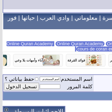
سرة
|
معلوماتي
|
وادي العرب
|
حياتها
|
فور
Online Quran Academy
On
cours de coran e
فوائد القرفة
آباء وأمهات بلا وعي
اسم المستخدم
حفظ بياناتي ؟
كلمة المرور
الاحصائيات البسيطة