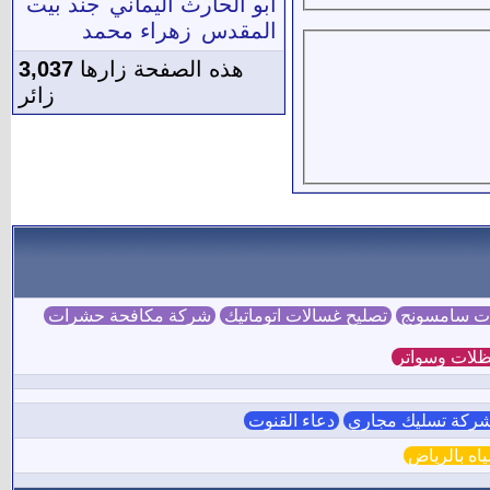
أبو الحارث اليماني
جند بيت
المقدس
زهراء محمد
هذه الصفحة زارها
3,037
زائر
ات سامسونج
تصليح غسالات اتوماتيك
شركة مكافحة حشرات
لات وسواتر
ركة تسليك مجاري
دعاء القنوت
ه بالرياض