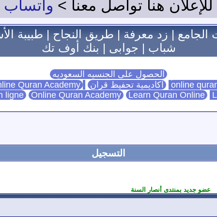
للإعلان هنا تواصل معنا >
واتساب
 الجامع
|
زد معرفة
|
طريق النجاح
|
طبيبة الأ
شباب
|
جوابى
|
بنك أوف تك
الحصول على الجنسيه السعوديه
اكاديمية تحفيظ قران
Online Quran Academy
line Quran Academy
n ligne
Online Quran Academy
Learn Quran Online
L
التسجيل
عضو جديد بمنتدى أنصار السنة