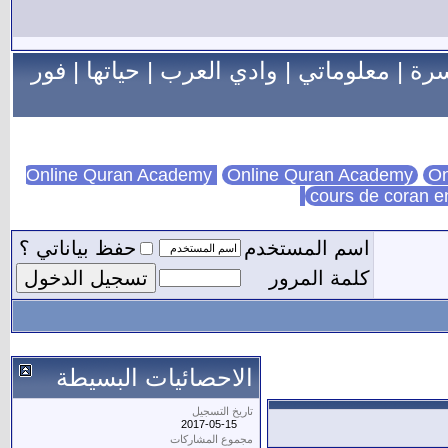
سرة
|
معلوماتي
|
وادي العرب
|
حياتها
|
فور
Online Quran Academy
On
cours de coran e
اسم المستخدم
حفظ بياناتي ؟
كلمة المرور
الاحصائيات البسيطة
تاريخ التسجيل
2017-05-15
مجموع المشاركات