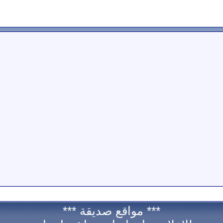
*** مواقع صديقة ***