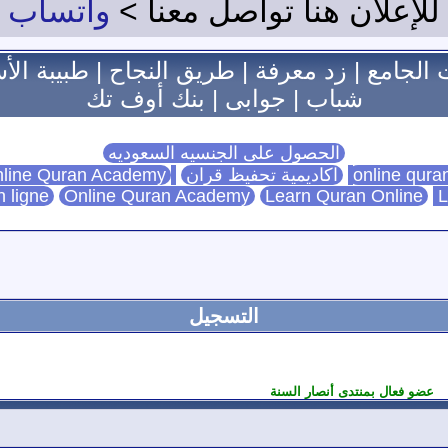
للإعلان هنا تواصل معنا >
واتساب
 الجامع
|
زد معرفة
|
طريق النجاح
|
طبيبة الأ
شباب
|
جوابى
|
بنك أوف تك
الحصول على الجنسيه السعوديه
اكاديمية تحفيظ قران
Online Quran Academy
line Quran Academy
n ligne
Online Quran Academy
Learn Quran Online
L
التسجيل
عضو فعال بمنتدى أنصار السنة