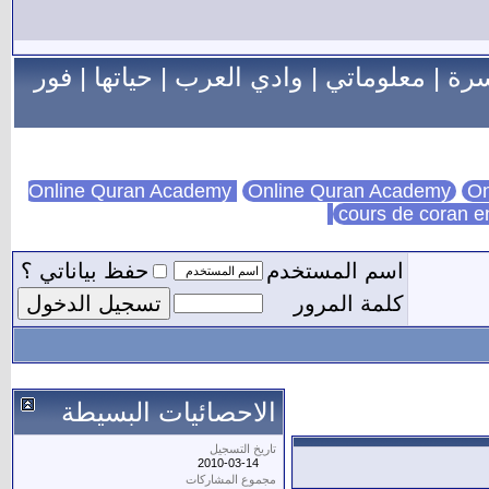
سرة
|
معلوماتي
|
وادي العرب
|
حياتها
|
فور
Online Quran Academy
On
cours de coran e
اسم المستخدم
حفظ بياناتي ؟
كلمة المرور
الاحصائيات البسيطة
تاريخ التسجيل
2010-03-14
مجموع المشاركات