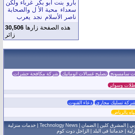
بارو
بنت أبو بكر
غرباء ولكن
سعداء
محبة الأ ل والصحابة
ناصر الأسلام
نجد
يعرب
هذه الصفحة زارها
30,506
زائر
ات سامسونج
تصليح غسالات اتوماتيك
شركة مكافحة حشرات
لات وسواتر
ركة تسليك مجاري
دعاء القنوت
ه بالرياض
بي
|
المشرق كلين
|
الضمان
|
Technology News
|
خدمات منزلية
لية
|
خدماتنا فى البلد
|
الزاجل دوت كوم