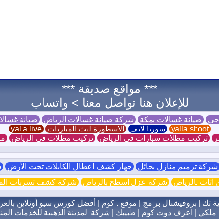
*** مواقع صديقة ***
للإعلان هنا تواصل معنا >
واتساب
 جي
صيانة غسالات بمكة
شركة صيانة غسالات الرياض
صيانة غسال
yalla shoot
سوريا لايف
الاسطورة لبث المباريات
yalla live
ر
تركيب مظلات سيارات في الرياض
تركيب مظلات في الرياض
مظ
ركة ترميم منازل بحائل
جهاز كشف اعطال الكابلات تحت الأرض
ش
اثاث بالرياض
شركة عزل اسطح بالرياض
شركة كشف تسربات الميا
ية تك
|
بروفيشنال برامج
|
موقع . كوم
|
أفضل كورس سيو أونلاين بالعر
 ملكي
|
اعرف دوت كوم
|
طبيبك
|
شركة المدينة الذهبية للخدمات المنز