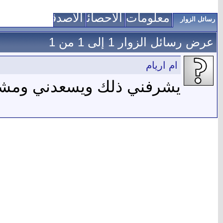
معلومات عني
الاحصائيات
الأصدقاء
رسائل الزوار
عرض رسائل الزوار 1 إلى
1
من
1
ام اريام
يشرفني ذلك ويسعدني ومشكو