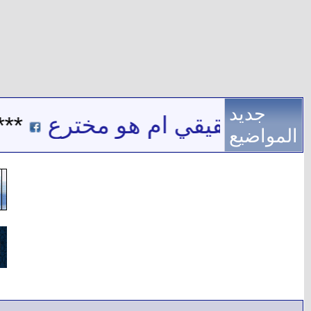
جديد
 اسم حقيقي ام هو مخترع
***
المواضيع