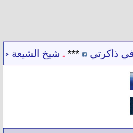
ي ذاكرتي
***
شيخ الشيعة حيدر 