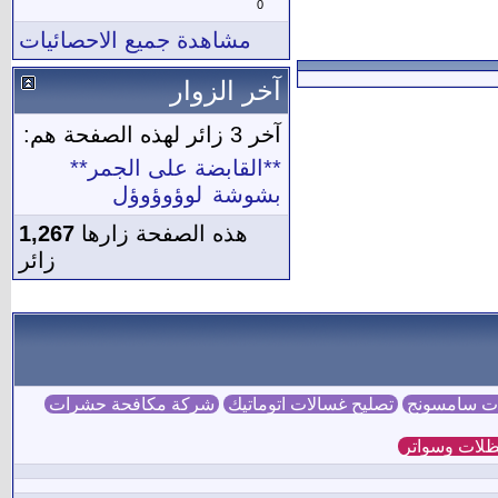
0
مشاهدة جميع الاحصائيات
آخر الزوار
آخر 3 زائر لهذه الصفحة هم:
**القابضة على الجمر**
بشوشة
لوؤوؤوؤل
هذه الصفحة زارها
1,267
زائر
ات سامسونج
تصليح غسالات اتوماتيك
شركة مكافحة حشرات
لات وسواتر