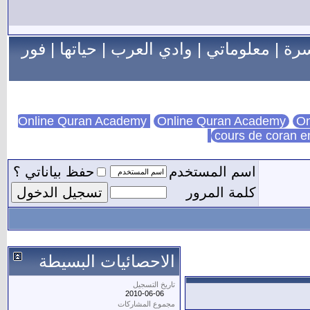
سرة
|
معلوماتي
|
وادي العرب
|
حياتها
|
فور
Online Quran Academy
On
cours de coran e
اسم المستخدم
حفظ بياناتي ؟
كلمة المرور
الاحصائيات البسيطة
تاريخ التسجيل
2010-06-06
مجموع المشاركات