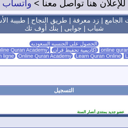
للإعلان هنا تواصل معنا >
واتساب
 الجامع
|
زد معرفة
|
طريق النجاح
|
طبيبة الأ
شباب
|
جوابى
|
بنك أوف تك
الحصول على الجنسيه السعوديه
اكاديمية تحفيظ قران
Online Quran Academy
line Quran Academy
n ligne
Online Quran Academy
Learn Quran Online
L
التسجيل
عضو جديد بمنتدى أنصار السنة