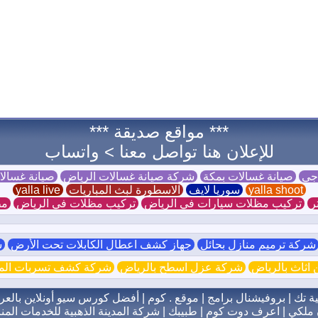
*** مواقع صديقة ***
للإعلان هنا تواصل معنا >
واتساب
 جي
صيانة غسالات بمكة
شركة صيانة غسالات الرياض
صيانة غسال
yalla shoot
سوريا لايف
الاسطورة لبث المباريات
yalla live
ر
تركيب مظلات سيارات في الرياض
تركيب مظلات في الرياض
مظ
ركة ترميم منازل بحائل
جهاز كشف اعطال الكابلات تحت الأرض
ش
اثاث بالرياض
شركة عزل اسطح بالرياض
شركة كشف تسربات الميا
ية تك
|
بروفيشنال برامج
|
موقع . كوم
|
أفضل كورس سيو أونلاين بالعر
 ملكي
|
اعرف دوت كوم
|
طبيبك
|
شركة المدينة الذهبية للخدمات المنز