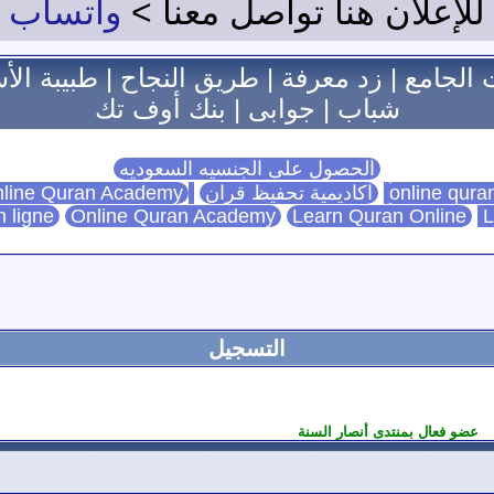
للإعلان هنا تواصل معنا >
واتساب
 الجامع
|
زد معرفة
|
طريق النجاح
|
طبيبة الأ
شباب
|
جوابى
|
بنك أوف تك
الحصول على الجنسيه السعوديه
اكاديمية تحفيظ قران
Online Quran Academy
line Quran Academy
n ligne
Online Quran Academy
Learn Quran Online
L
التسجيل
عضو فعال بمنتدى أنصار السنة