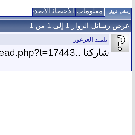
معلومات عني
الاحصائيات
الأصدقاء
رسائل الزوار
عرض رسائل الزوار 1 إلى
1
من
1
تلميذ العرعور
شاركنا ..http://www.ansarsunna.com/vb/showthread.php?t=17443