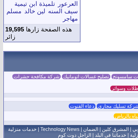
العرعور
تلميذة ابن تيمية
سيف السنه
لين خالد
مسلم
مهاجر
هذه الصفحة زارها
19,595
زائر
ات سامسونج
تصليح غسالات اتوماتيك
شركة مكافحة حشرات
لات وسواتر
ركة تسليك مجاري
دعاء القنوت
ه بالرياض
بي
|
المشرق كلين
|
الضمان
|
Technology News
|
خدمات منزلية
لية
|
خدماتنا فى البلد
|
الزاجل دوت كوم