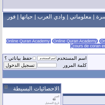
سرة
|
معلوماتي
|
وادي العرب
|
حياتها
|
فور
Online Quran Academy
On
cours de coran e
اسم المستخدم
حفظ بياناتي ؟
كلمة المرور
الاحصائيات البسيطة
العمر
60
تاريخ التسجيل