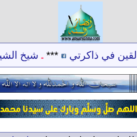
قين في ذاكرتي
***
شيخ الشيعة 