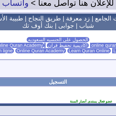
للإعلان هنا تواصل معنا >
واتساب
 الجامع
|
زد معرفة
|
طريق النجاح
|
طبيبة الأ
شباب
|
جوابى
|
بنك أوف تك
الحصول على الجنسيه السعوديه
اكاديمية تحفيظ قران
Online Quran Academy
line Quran Academy
n ligne
Online Quran Academy
Learn Quran Online
L
التسجيل
عضو فعال بمنتدى أنصار السنة