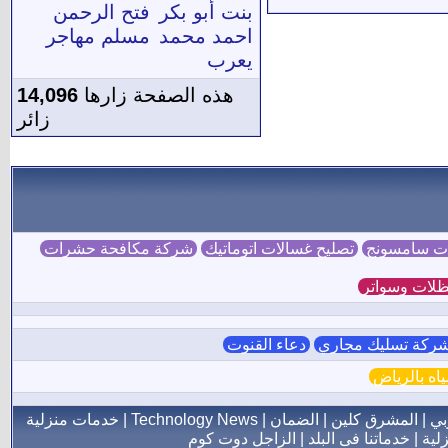
بنت أبو بكر
فتح الرحمن
احمد محمد
مسلم مهاجر
يعرب
هذه الصفحة زارها
14,096
زائر
ات سامسونج
تصليح غسالات اتوماتيك
شركة مكافحة حشرات
لات وسواتر
ركة تسليك مجاري
دعاء القنوت
ه بالرياض
بي
|
المشرق كلين
|
الضمان
|
Technology News
|
خدمات منزلية
لية
|
خدماتنا فى البلد
|
الزاجل دوت كوم