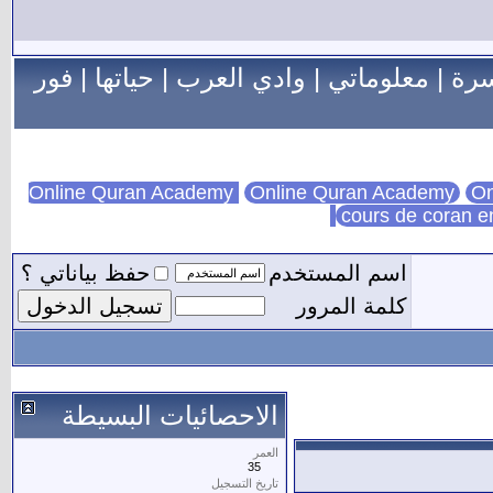
سرة
|
معلوماتي
|
وادي العرب
|
حياتها
|
فور
Online Quran Academy
On
cours de coran e
اسم المستخدم
حفظ بياناتي ؟
كلمة المرور
الاحصائيات البسيطة
العمر
35
تاريخ التسجيل