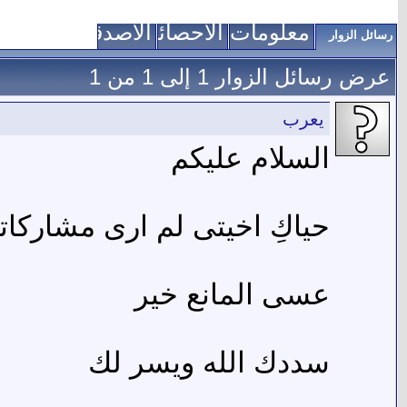
معلومات عني
الاحصائيات
الأصدقاء
رسائل الزوار
عرض رسائل الزوار 1 إلى
1
من
1
يعرب
السلام عليكم
حياكِ اخيتى لم ارى مشاركا
عسى المانع خير
سددك الله ويسر لك