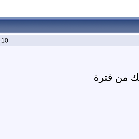
-10
تك من فترة