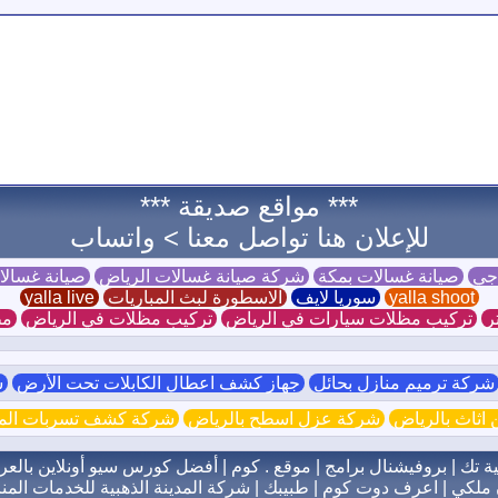
*** مواقع صديقة ***
للإعلان هنا تواصل معنا >
واتساب
 جي
صيانة غسالات بمكة
شركة صيانة غسالات الرياض
صيانة غسال
yalla shoot
سوريا لايف
الاسطورة لبث المباريات
yalla live
ر
تركيب مظلات سيارات في الرياض
تركيب مظلات في الرياض
مظ
ركة ترميم منازل بحائل
جهاز كشف اعطال الكابلات تحت الأرض
ش
اثاث بالرياض
شركة عزل اسطح بالرياض
شركة كشف تسربات الميا
ية تك
|
بروفيشنال برامج
|
موقع . كوم
|
أفضل كورس سيو أونلاين بالعر
 ملكي
|
اعرف دوت كوم
|
طبيبك
|
شركة المدينة الذهبية للخدمات المنز