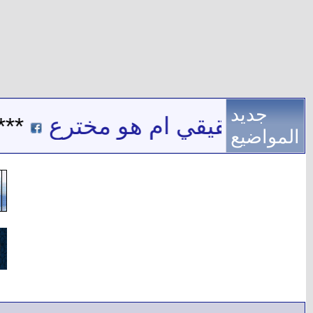
جديد
 اسم حقيقي ام هو مخترع
***
المواضيع