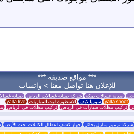
*** مواقع صديقة ***
للإعلان هنا تواصل معنا >
واتساب
 جي
صيانة غسالات بمكة
شركة صيانة غسالات الرياض
صيانة غسال
yalla shoot
سوريا لايف
الاسطورة لبث المباريات
yalla live
ر
تركيب مظلات سيارات في الرياض
تركيب مظلات في الرياض
مظ
ركة ترميم منازل بحائل
جهاز كشف اعطال الكابلات تحت الأرض
ش