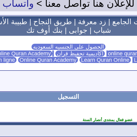
للإعلان هنا تواصل معنا >
واتساب
 الجامع
|
زد معرفة
|
طريق النجاح
|
طبيبة الأ
شباب
|
جوابى
|
بنك أوف تك
الحصول على الجنسيه السعوديه
اكاديمية تحفيظ قران
Online Quran Academy
line Quran Academy
n ligne
Online Quran Academy
Learn Quran Online
L
التسجيل
عضو فعال بمنتدى أنصار السنة