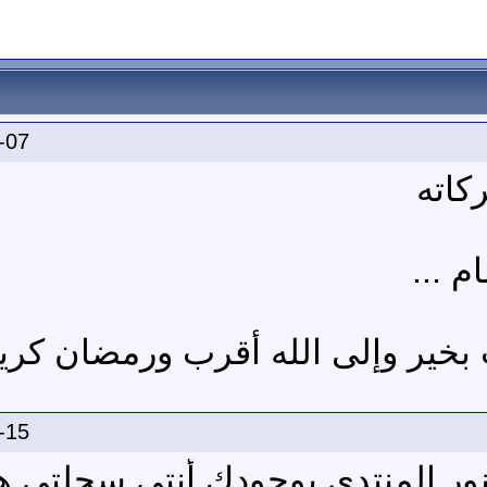
-07
كاته
م ...
 بخير وإلى الله أقرب ورمضان كري
-15
 بيكى نور المنتدى بوجودك أنتى سجلتى 