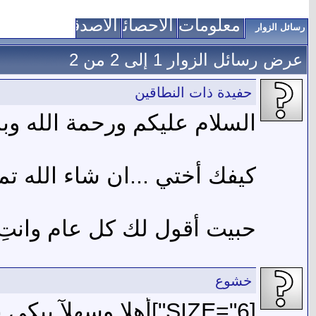
معلومات عني
الاحصائيات
الأصدقاء
رسائل الزوار
عرض رسائل الزوار 1 إلى
2
من
2
حفيدة ذات النطاقين
السلام عليكم ورحمة الله وبر
كيفك أختي ...ان شاء الله تما
حبيت أقول لك كل عام وانتِ
خشوع
[SIZE="6"]أهلا وسهلآ