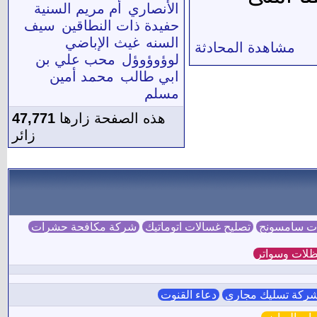
الأنصاري
أم مريم السنية
حفيدة ذات النطاقين
سيف
السنه
غيث الإباضي
مشاهدة المحادثة
لوؤوؤوؤل
محب علي بن
ابي طالب
محمد أمين
مسلم
هذه الصفحة زارها
47,771
زائر
ات سامسونج
تصليح غسالات اتوماتيك
شركة مكافحة حشرات
لات وسواتر
ركة تسليك مجاري
دعاء القنوت