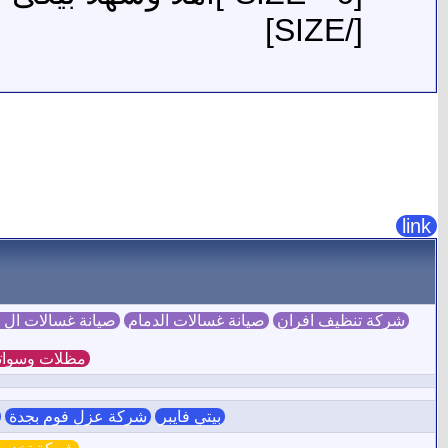
[/SIZE]
link
شركة تنظيف افران
صيانة غسالات الدمام
صيانة غسالات ال
مظلات وسوات
بيتي فايبر
شركة عزل فوم بجدة
ش