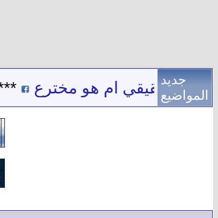
جديد
 اسم حقيقي ام هو مخترع
***
المواضيع