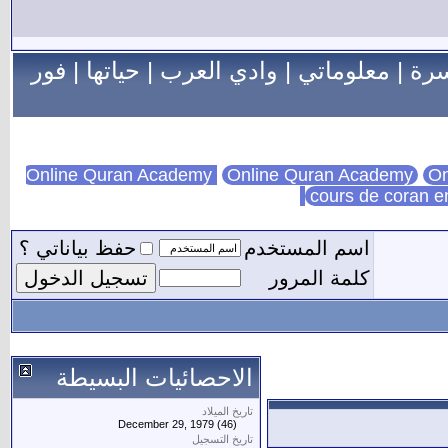
سرة
|
معلوماتي
|
وادي العرب
|
حياتها
|
فور
Online Quran Academy
On
cours de coran e
اسم المستخدم
حفظ بياناتي ؟
كلمة المرور
الاحصائيات البسيطة
تاريخ الميلاد
December 29, 1979 (46)
تاريخ التسجيل