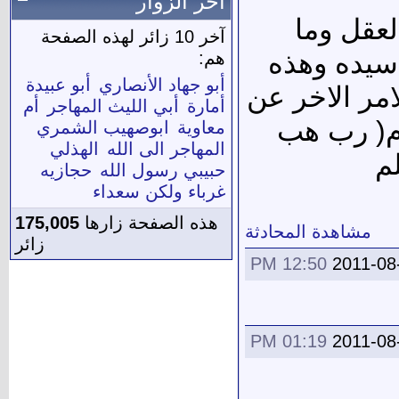
آخر الزوار
لعقل وما
آخر 10 زائر لهذه الصفحة
 سيده وهذه
هم:
أبو جهاد الأنصاري
أبو عبيدة
امر الاخر عن
أمارة
أبي الليث المهاجر
أم
ام( رب هب
معاوية
ابوصهيب الشمري
المهاجر الى الله
الهذلي
م
حبيبي رسول الله
حجازيه
غرباء ولكن سعداء
هذه الصفحة زارها
175,005
مشاهدة المحادثة
زائر
12:50 PM
2011-08
01:19 PM
2011-08