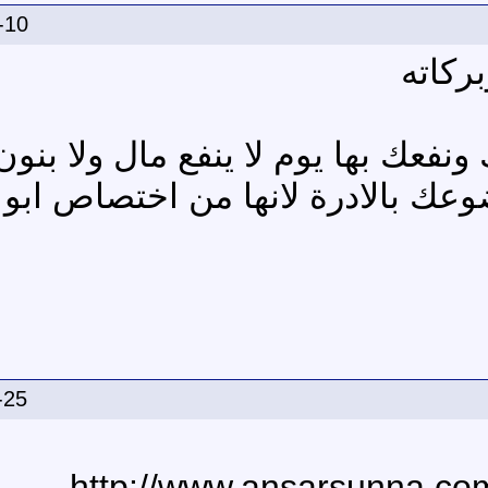
-10
ركاته
نفعك بها يوم لا ينفع مال ولا بنون
ك بالادرة لانها من اختصاص ابو 
-25
[URL]http://www.ansarsunna.