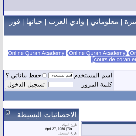
سرة
|
معلوماتي
|
وادي العرب
|
حياتها
|
فور
Online Quran Academy
On
cours de coran e
اسم المستخدم
حفظ بياناتي ؟
كلمة المرور
الاحصائيات البسيطة
تاريخ الميلاد
April 27, 1956 (70)
تاريخ التسجيل