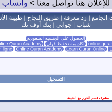
للإعلان هنا تواصل معنا >
واتساب
 الجامع
|
زد معرفة
|
طريق النجاح
|
طبيبة الأ
شباب
|
جوابى
|
بنك أوف تك
الحصول على الجنسيه السعوديه
اكاديمية تحفيظ قران
Online Quran Academy
line Quran Academy
n ligne
Online Quran Academy
Learn Quran Online
L
التسجيل
مشرف قسم الحوار مع الشيعة