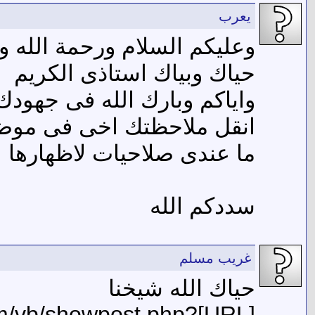
يعرب
وعليكم السلام ورحمة الله وب
حياك وبياك استاذى الكريم
واياكم وبارك الله فى جهودك و
انقل ملاحظتك اخى فى موضوع
ما عندى صلاحيات لاظهارها
سددكم الله
غريب مسلم
حياك الله شيخنا
com/vb/showpost.php?