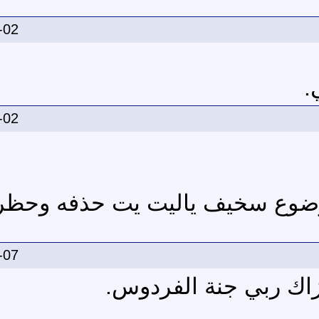
-02
.
-02
ضوع سخيف ياليت يت حذفه وحظر 
-07
اك ربي جنة الفردوس.