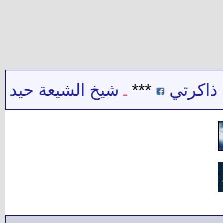
تي
***
شيخ الشيعة حيدر حب ال