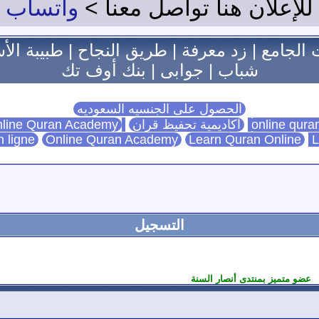
للإعلان هنا تواصل معنا >
واتساب
 الجامع
|
زد معرفة
|
طريق النجاح
|
طبيبة الأ
شباب
|
جوابى
|
بنك أوف تك
الحصول على الجنسيه السعوديه
اكاديمية تحفيظ قران
Online Quran Academy
line Quran Academy
n ligne
Online Quran Academy
Learn Quran Online
L
التسجيل
عضو متميز بمنتدى أنصار السنة