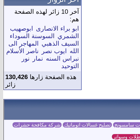
آخر 10 زائر لهذه الصفحة
هم:
ابو براء الانصارى
ابوصهيب
الشمري
السوسنة السوداء
السيف الذهبي
المهاجر الى
الله
ايوب نصر
ناصر الأسلام
نبراس السنه
نمار
نور
التوحيد
هذه الصفحة زارها
130,426
زائر
ات سامسونج
تصليح غسالات اتوماتيك
شركة مكافحة حشرات
لات وسواتر