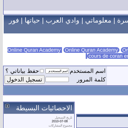
سرة
|
معلوماتي
|
وادي العرب
|
حياتها
|
فور
Online Quran Academy
On
cours de coran e
اسم المستخدم
حفظ بياناتي ؟
كلمة المرور
الاحصائيات البسيطة
تاريخ التسجيل
2010-07-08
مجموع المشاركات