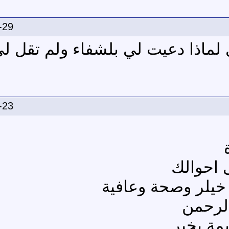
-29
 لماذا دعيت لي بلشفاء ولم تقل 
-23
 احوالك
 خيلر وصحة وعافية
الرحمن
مة بخير