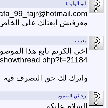
ابو الوليد6
afa_99_fajr@hotmail.com
معرفتش ابعتلك على الخاص،
يعرب
اخى الكريم تابع هذا الموضو
/showthread.php?t=21184
واترك لك حق التصرف فيه
رجائي الصمود
السلام عليكم