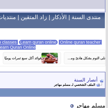
منتدى السنة
|
الأذكار
|
زاد المتقين
|
منتديات
Learn quran online
Online quran teacher
online quran classes
earn Quran Online
7 نصائح تساعدك على النوم بشكل هادئ ومستمر
فوائد أكل سبع تمرات يوميًا
أنصار السنة
الملف الشخصي لـ مسلم مهاجر
مسلم مهاجر