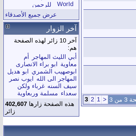
WorId
للرحمن
عرض جميع الأصدقاء
آخر الزوار
آخر 10 زائر لهذه الصفحة
هم:
أبي الليث المهاجر
أم
معاوية
ابو براء الانصارى
ابوصهيب الشمري
ابو هديل
المهاجر الى الله
ايوب نصر
سيف السنه
غرباء ولكن
سعداء
مسلمة وربعاوية
3
2
1
<
 من 3
هذه الصفحة زارها
402,607
زائر