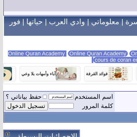
سرة
|
معلوماتي
|
وادي العرب
|
حياتها
|
فور
Online Quran Academy
On
cours de coran e
فوائد القرفة
آباء وأمهات بلا وعي
اسم المستخدم
حفظ بياناتي ؟
كلمة المرور
الاحصائيات البسيطة