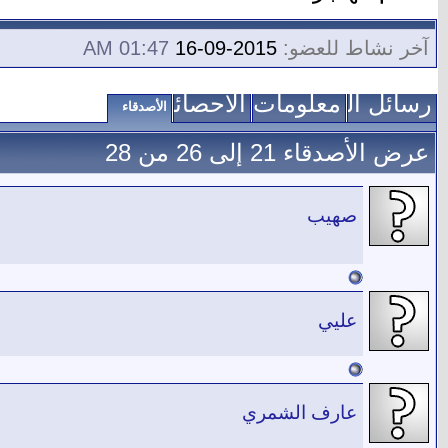
آخر نشاط للعضو:
2015-09-16
01:47 AM
رسائل الزوار
معلومات عني
الاحصائيات
الأصدقاء
عرض الأصدقاء 21 إلى 26 من 28
صهيب
عليي
عارف الشمري