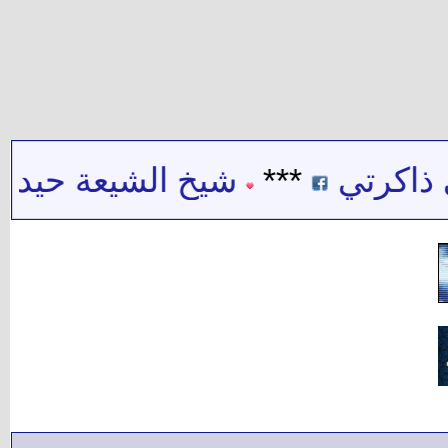
اكرتي
***
شيخ الشيعة حيدر حب 