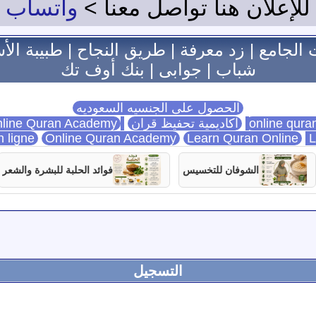
للإعلان هنا تواصل معنا >
واتساب
 الجامع
|
زد معرفة
|
طريق النجاح
|
طبيبة الأ
شباب
|
جوابى
|
بنك أوف تك
الحصول على الجنسيه السعوديه
اكاديمية تحفيظ قران
Online Quran Academy
line Quran Academy
n ligne
Online Quran Academy
Learn Quran Online
L
الشوفان للتخسيس
فوائد الحلبة للبشرة والشعر
التسجيل