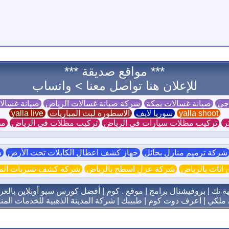
*** مواقع صديقة ***
للإعلان هنا تواصل معنا >
واتساب
 جي
صيانة غسالات بمكة
شركة صيانة غسالات الرياض
صيانة غسال
yalla shoot
سوريا لايف
الاسطورة لبث المباريات
yalla live
ر
تركيب مظلات سيارات في الرياض
تركيب مظلات في الرياض
مظ
ركة ترميم منازل بحائل
جهاز كشف اعطال الكابلات تحت الأرض
ش
اثاث بالرياض
شركة عزل اسطح بالرياض
شركة كشف تسربات الميا
ية تك
|
بروفيشنال برامج
|
موقع . كوم
|
أفضل كورس سيو أونلاين بالعر
 ملكي
|
اعرف دوت كوم
|
طبيبك
|
شركة المدينة الذهبية للخدمات المنز