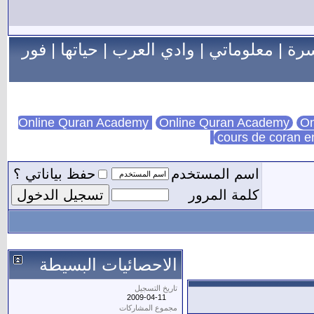
سرة
|
معلوماتي
|
وادي العرب
|
حياتها
|
فور
Online Quran Academy
On
cours de coran e
اسم المستخدم
حفظ بياناتي ؟
كلمة المرور
الاحصائيات البسيطة
تاريخ التسجيل
2009-04-11
مجموع المشاركات