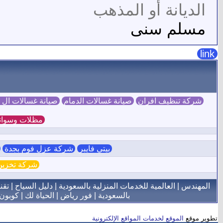
الديانة أو المذهب
مسلم سنى
link
شركة تنظيف افران
صيانة غسالات الدمام
صيانة غسالات ال
مظلات وسوات
بيتي فايبر
شركة عزل فوم بجدة
ش
شركة تخزين 
المهندس
|
العالمية للخدمات المنزلية بالسعودية
|
دليل السياح
|
تقن
بالسعودية
|
فور رياض
|
الحياة لك
|
كوبون
تطوير موقع
الموقع لخدمات المواقع الإلكترونية