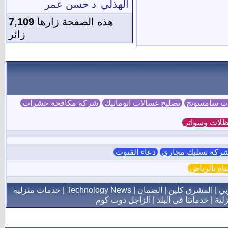
الهذلي
د حسن عمر
هذه الصفحة زارها
7,109
زائر
ات سامسونج
تصليح غسالات اتوماتيك
شركة مكافحة حشرات
لات وسواتر
ركة تسليك مجاري
دعاء القنوت
ه بالرياض
بي
|
المشرق كلين
|
الضمان
|
Technology News
|
خدمات منزلية
لية
|
خدماتنا فى البلد
|
الزاجل دوت كوم