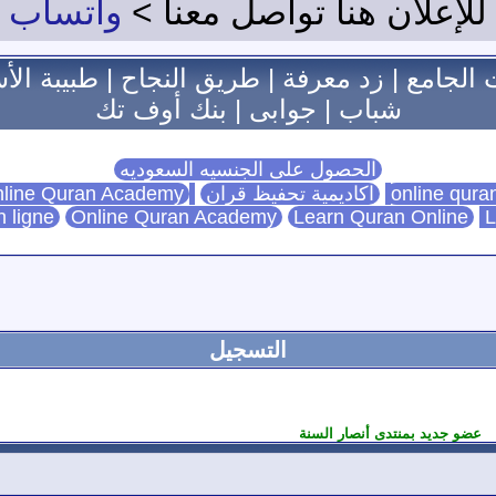
للإعلان هنا تواصل معنا >
واتساب
 الجامع
|
زد معرفة
|
طريق النجاح
|
طبيبة الأ
شباب
|
جوابى
|
بنك أوف تك
الحصول على الجنسيه السعوديه
اكاديمية تحفيظ قران
Online Quran Academy
line Quran Academy
n ligne
Online Quran Academy
Learn Quran Online
L
التسجيل
عضو جديد بمنتدى أنصار السنة