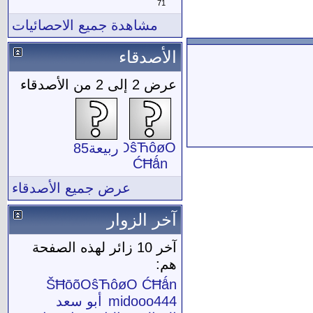
71
مشاهدة جميع الاحصائيات
الأصدقاء
عرض 2 إلى 2 من الأصدقاء
ŠĦōõOŝЋôøO
ربيعة85
ĆĦǻn
عرض جميع الأصدقاء
آخر الزوار
آخر 10 زائر لهذه الصفحة
هم:
ŠĦōõOŝЋôøO ĆĦǻn
midooo444
أبو سعد