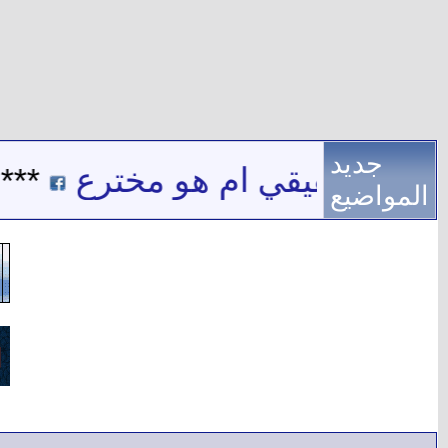
جديد
 اسم حقيقي ام هو مخترع
***
ب
المواضيع