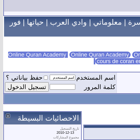
سرة
|
معلوماتي
|
وادي العرب
|
حياتها
|
فور
Online Quran Academy
On
cours de coran e
اسم المستخدم
حفظ بياناتي ؟
كلمة المرور
الاحصائيات البسيطة
تاريخ التسجيل
2010-12-13
مجموع المشاركات