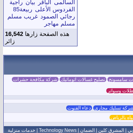
السالمى
الباقر
بيان
راجية
الفردوس الأعلى
ربيعة85
رجائي الصمود
غريب مسلم
مسلم مهاجر
هذه الصفحة زارها
16,542
زائر
ات سامسونج
تصليح غسالات اتوماتيك
شركة مكافحة حشرات
لات وسواتر
ركة تسليك مجاري
دعاء القنوت
ه بالرياض
بي
|
المشرق كلين
|
الضمان
|
Technology News
|
خدمات منزلية