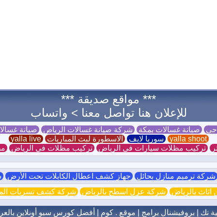
*** مواقع صديقة ***
للإعلان هنا تواصل معنا >
واتساب
 جي
صيانة غسالات بمكة
شركة صيانة غسالات الرياض
صيانة غسال
yalla shoot
سوريا لايف
الاسطورة لبث المباريات
yalla live
ر
تركيب مظلات سيارات في الرياض
تركيب مظلات في الرياض
مظ
ركة ترميم منازل بحائل
جهاز كشف اعطال الكابلات تحت الأرض
ش
اثاث بالرياض
شركة عزل اسطح بالرياض
شركة كشف تسربات الميا
ية تك
|
بروفيشنال برامج
|
موقع . كوم
|
أفضل كورس سيو أونلاين بالعر