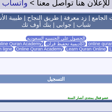
للإعلان هنا تواصل معنا >
واتساب
 الجامع
|
زد معرفة
|
طريق النجاح
|
طبيبة الأ
شباب
|
جوابى
|
بنك أوف تك
الحصول على الجنسيه السعوديه
اكاديمية تحفيظ قران
Online Quran Academy
line Quran Academy
n ligne
Online Quran Academy
Learn Quran Online
L
التسجيل
عضو فعال بمنتدى أنصار السنة