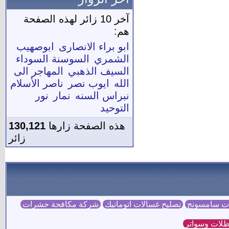
آخر 10 زائر لهذه الصفحة
هم:
ابو براء الانصارى
ابوصهيب
الشمري
السوسنة السوداء
السيف الذهبي
المهاجر الى
الله
ايوب نصر
ناصر الأسلام
نبراس السنه
نمار
نور
التوحيد
هذه الصفحة زارها
130,121
زائر
ات سامسونج
تصليح غسالات اتوماتيك
شركة مكافحة حشرات
لات وسواتر