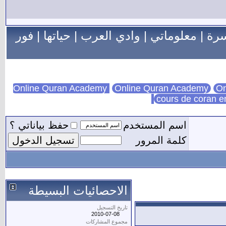
سرة
|
معلوماتي
|
وادي العرب
|
حياتها
|
فور
Online Quran Academy
On
cours de coran e
اسم المستخدم
حفظ بياناتي ؟
كلمة المرور
الاحصائيات البسيطة
تاريخ التسجيل
2010-07-08
مجموع المشاركات