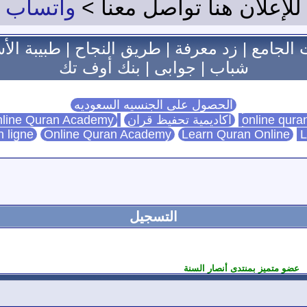
للإعلان هنا تواصل معنا >
واتساب
 الجامع
|
زد معرفة
|
طريق النجاح
|
طبيبة الأ
شباب
|
جوابى
|
بنك أوف تك
الحصول على الجنسيه السعوديه
اكاديمية تحفيظ قران
Online Quran Academy
line Quran Academy
n ligne
Online Quran Academy
Learn Quran Online
L
التسجيل
عضو متميز بمنتدى أنصار السنة