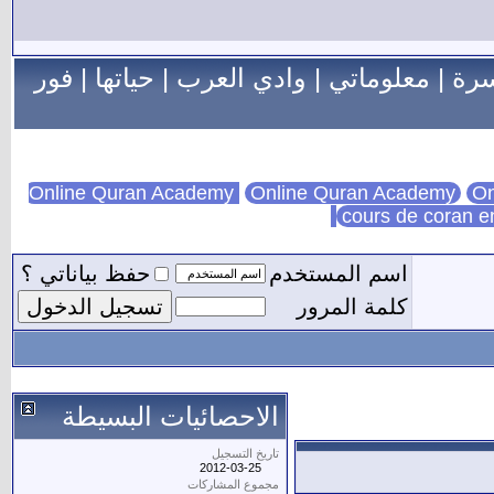
سرة
|
معلوماتي
|
وادي العرب
|
حياتها
|
فور
Online Quran Academy
On
cours de coran e
اسم المستخدم
حفظ بياناتي ؟
كلمة المرور
الاحصائيات البسيطة
تاريخ التسجيل
2012-03-25
مجموع المشاركات