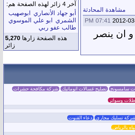
آخر 4 زائر لهذه الصفحة هم:
مشاهدة المحادثة
أبو جهاد الأنصاري
ابوصهيب
الشمري
ابو علي الموسوي
07:41 PM
2012-03
طالب عفو ربي
و ان ينصر
هذه الصفحة زارها
5,270
زائر
ات سامسونج
تصليح غسالات اتوماتيك
شركة مكافحة حشرات
لات وسواتر
ركة تسليك مجاري
دعاء القنوت
ه بالرياض