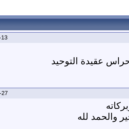
-13
حراس عقيدة التوحيد
-27
ركاته
ير والحمد لله