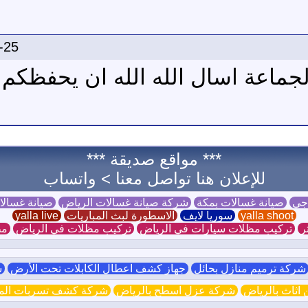
-25
لجماعة اسال الله الله ان يحفظكم 
*** مواقع صديقة ***
للإعلان هنا تواصل معنا >
واتساب
 جي
صيانة غسالات بمكة
شركة صيانة غسالات الرياض
صيانة غسال
yalla shoot
سوريا لايف
الاسطورة لبث المباريات
yalla live
ر
تركيب مظلات سيارات في الرياض
تركيب مظلات في الرياض
مظ
ركة ترميم منازل بحائل
جهاز كشف اعطال الكابلات تحت الأرض
ش
اثاث بالرياض
شركة عزل اسطح بالرياض
شركة كشف تسربات الميا