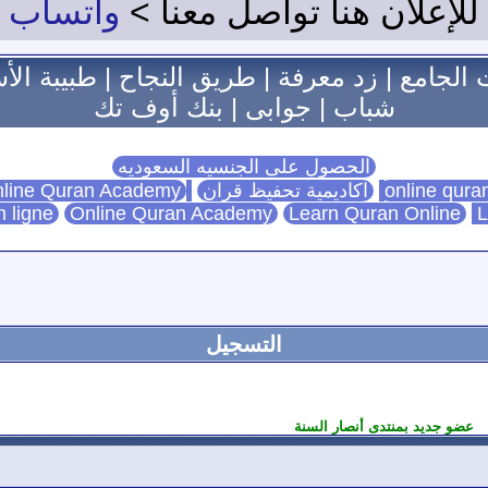
للإعلان هنا تواصل معنا >
واتساب
 الجامع
|
زد معرفة
|
طريق النجاح
|
طبيبة الأ
شباب
|
جوابى
|
بنك أوف تك
الحصول على الجنسيه السعوديه
اكاديمية تحفيظ قران
Online Quran Academy
line Quran Academy
n ligne
Online Quran Academy
Learn Quran Online
L
التسجيل
عضو جديد بمنتدى أنصار السنة