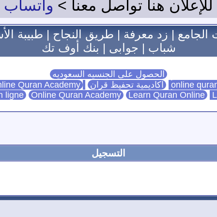
للإعلان هنا تواصل معنا >
واتساب
 الجامع
|
زد معرفة
|
طريق النجاح
|
طبيبة الأ
شباب
|
جوابى
|
بنك أوف تك
الحصول على الجنسيه السعوديه
اكاديمية تحفيظ قران
Online Quran Academy
line Quran Academy
n ligne
Online Quran Academy
Learn Quran Online
L
التسجيل