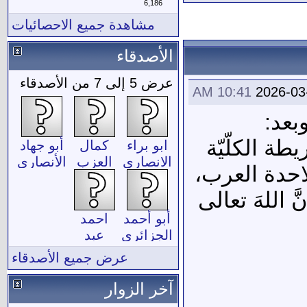
6,186
مشاهدة جميع الاحصائيات
الأصدقاء
عرض 5 إلى 7 من الأصدقاء
10:41 AM
2026-03
بعد:
طة الكلّيّة
ابو براء
كمال
أبو جهاد
الانصارى
العزب
الأنصاري
احدة العرب،
اللهَ تعالى
أبو أحمد
احمد
الجزائري
عبد
الحفيظ
عرض جميع الأصدقاء
احمد
غيث
آخر الزوار