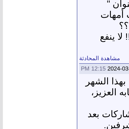
وان "
ب أمهات
؟؟
لا ينفع
مشاهدة المحادثة
12:15 PM
2024-03
 بهذا الشهر
ه العزيز،
اركات بعد
رفين.