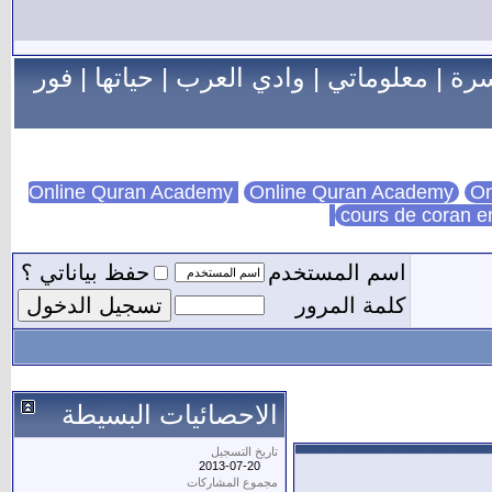
سرة
|
معلوماتي
|
وادي العرب
|
حياتها
|
فور
Online Quran Academy
On
cours de coran e
اسم المستخدم
حفظ بياناتي ؟
كلمة المرور
الاحصائيات البسيطة
تاريخ التسجيل
2013-07-20
مجموع المشاركات