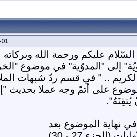
-01
السّلام عليكم ورحمة الله وبركاته و
ة" إلى "المدوّية" في موضوع "الخري
لكريم .. " في قسم ردّ شبهات المل
ضوع على أتمّ وجه عملا بحديث "إنَّ 
ُتقِنَهُ".
ي في نهاية الموضوع بعد
 (الجزء 27 - 30)