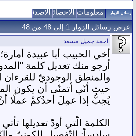
معلومات عني
الاحصائيات
الأصدقاء
رسائل الزوار
عرض رسائل الزوار 1 إلى
48
من
48
أحمد جميل مسعد
أخي الحبيب أبا عبيدة أمارة؛ 
أرجو منك تعديل كلمة "المدويّ
والمنطق الوجوديّ للقرءان ا
حيث أنّي أتمنّى أن يكون المو
يُحِبُّ إذا عمِلَ أحدُكمْ عملًا أنْ ي
الكلمة الّتي أودّ تعديلها تأت
سادساً: التّفصيل الكونيّ والنّهايات