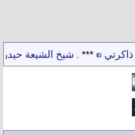
تي
***
شيخ الشيعة حيدر حب الل