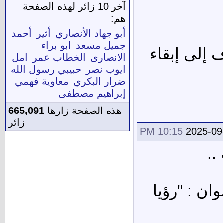
آخر 10 زائر لهذه الصفحة
هم:
أبو جهاد الأنصاري
أثير
أحمد
جميل مسعد
ابو براء
 إلى إبقاء
الانصارى
الخطاب عمر
امل
ايوب نصر
حبيبي رسول الله
ضرار البكري
معاوية فهمي
إبراهيم مصطفى
هذه الصفحة زارها
665,091
زائر
10:15 PM
2025-09
..
ن : "رؤيا