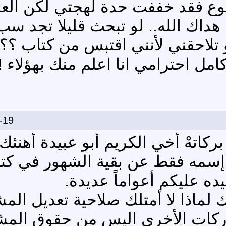
ع فقد خففت حدة لهجتي لكن العن
 هداك الله.. لو تبحث قليلا تجد س
و تلاحقني لأنني اقتبس من كتاب ؟؟
مل احترامي انا اعلم منك بهؤلاء !! 
-19
 بركاتهْ أخي الكريم أبو عبيدة أهنئك
 إسمه فقط عن بقية الشهور في كتاب
عيده عليكم أعواماً عديدة.
ماذا لا أمتلك صلاحية تعديل المش
اركات الأخرى اليس من حقوق المش