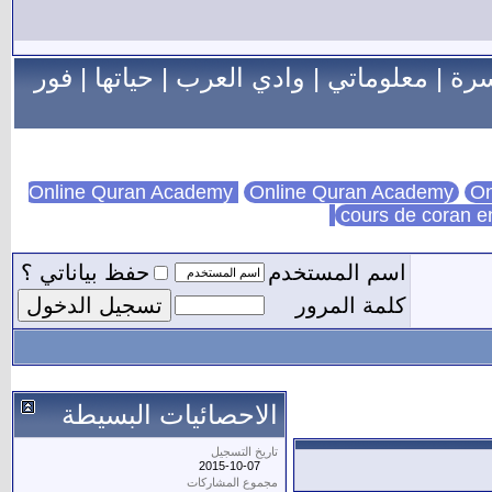
سرة
|
معلوماتي
|
وادي العرب
|
حياتها
|
فور
Online Quran Academy
On
cours de coran e
اسم المستخدم
حفظ بياناتي ؟
كلمة المرور
الاحصائيات البسيطة
تاريخ التسجيل
2015-10-07
مجموع المشاركات