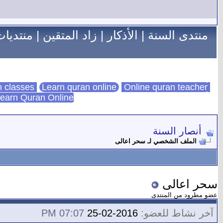
منتدى السنة
|
الأذكار
|
زاد المتقين
|
منتديات
Learn quran online
Online quran teacher
online quran classes
earn Quran Online
أنصار السنة
الملف الشخصي لـ سحر اعالى
سحر اعالى
عضو مطرود من المنتدى
آخر نشاط للعضو:
2016-02-25
07:07 PM