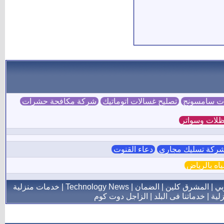
ات سامسونج
تصليح غسالات اتوماتيك
شركة مكافحة حشرات
لات وسواتر
ركة تسليك مجاري
دعاء القنوت
ه بالرياض
بي
|
المشرق كلين
|
الضمان
|
Technology News
|
خدمات منزلية
لية
|
خدماتنا فى البلد
|
الزاجل دوت كوم