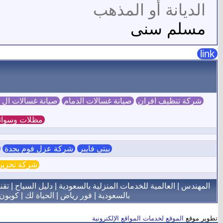
الديانة أو المذهب
مسلم سنى
link
شركة تنظيف افران
صيانة غسالات الدمام
صيانة غسالات ال
مظلات وسوات
بيتي فايبر
شركة عزل فوم بجدة
ش
شركة تخزين 
المهندس
|
العالمية للخدمات المنزلية بالسعودية
|
دليل السياح
|
تقن
بالسعودية
|
فور رياض
|
الحياة لك
|
كوبون
تطوير موقع
الموقع لخدمات المواقع الإلكترونية