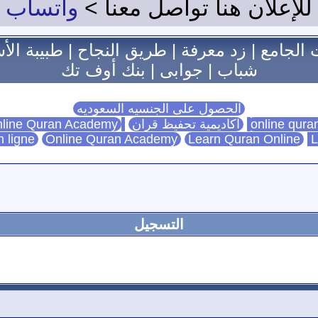
للإعلان هنا تواصل معنا >
واتساب
 الجامع
|
زد معرفة
|
طريق النجاح
|
طبيبة الأ
شباب
|
جوابى
|
بنك أوف تك
الحصول على الجنسيه السعوديه
اكاديمية تحفيظ قران
Online Quran Academy
line Quran Academy
n ligne
Online Quran Academy
Learn Quran Online
L
التسجيل