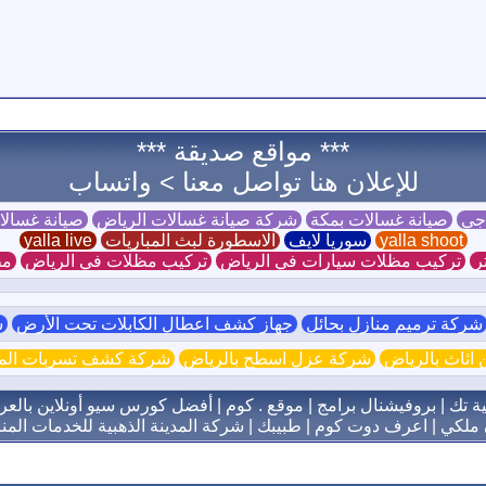
*** مواقع صديقة ***
للإعلان هنا تواصل معنا >
واتساب
 جي
صيانة غسالات بمكة
شركة صيانة غسالات الرياض
صيانة غسال
yalla shoot
سوريا لايف
الاسطورة لبث المباريات
yalla live
ر
تركيب مظلات سيارات في الرياض
تركيب مظلات في الرياض
مظ
ركة ترميم منازل بحائل
جهاز كشف اعطال الكابلات تحت الأرض
ش
اثاث بالرياض
شركة عزل اسطح بالرياض
شركة كشف تسربات الميا
ية تك
|
بروفيشنال برامج
|
موقع . كوم
|
أفضل كورس سيو أونلاين بالعر
 ملكي
|
اعرف دوت كوم
|
طبيبك
|
شركة المدينة الذهبية للخدمات المنز