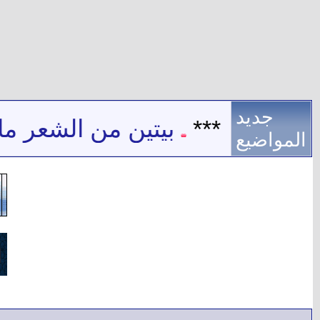
جديد
خترع
***
بيتين من الشعر ما ز
المواضيع