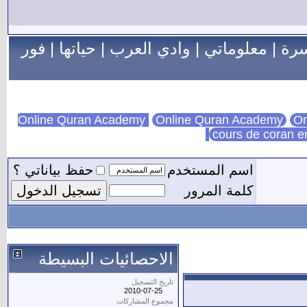
سرة
|
معلوماتي
|
وادي العرب
|
حياتها
|
فور
Online Quran Academy
On
cours de coran e
اسم المستخدم
حفظ بياناتي ؟
كلمة المرور
الاحصائيات البسيطة
تاريخ التسجيل
2010-07-25
مجموع المشاركات