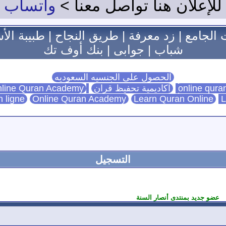
للإعلان هنا تواصل معنا >
واتساب
 الجامع
|
زد معرفة
|
طريق النجاح
|
طبيبة الأ
شباب
|
جوابى
|
بنك أوف تك
الحصول على الجنسيه السعوديه
اكاديمية تحفيظ قران
Online Quran Academy
line Quran Academy
n ligne
Online Quran Academy
Learn Quran Online
L
التسجيل
عضو جديد بمنتدى أنصار السنة