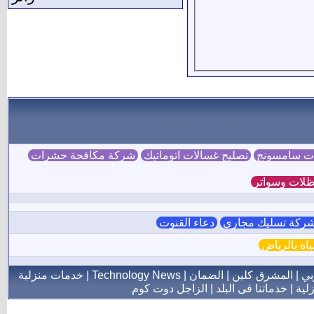
ات سامسونج
تصليح غسالات اتوماتيك
شركة مكافحة حشرات
لات وسواتر
ركة تسليك مجاري
دعاء القنوت
ه بالرياض
بي
|
المشرق كلين
|
الضمان
|
Technology News
|
خدمات منزلية
لية
|
خدماتنا فى البلد
|
الزاجل دوت كوم