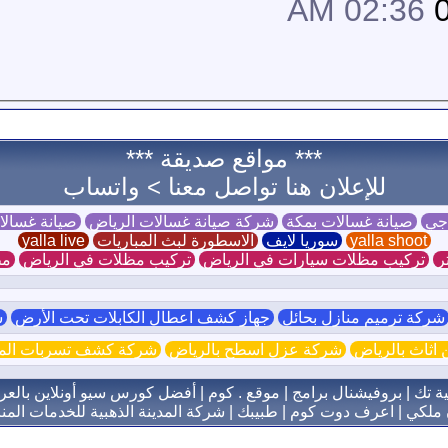
02:36 AM
*** مواقع صديقة ***
للإعلان هنا تواصل معنا >
واتساب
 جي
صيانة غسالات بمكة
شركة صيانة غسالات الرياض
صيانة غسال
yalla shoot
سوريا لايف
الاسطورة لبث المباريات
yalla live
ر
تركيب مظلات سيارات في الرياض
تركيب مظلات في الرياض
مظ
ركة ترميم منازل بحائل
جهاز كشف اعطال الكابلات تحت الأرض
ش
اثاث بالرياض
شركة عزل اسطح بالرياض
شركة كشف تسربات الميا
ية تك
|
بروفيشنال برامج
|
موقع . كوم
|
أفضل كورس سيو أونلاين بالعر
 ملكي
|
اعرف دوت كوم
|
طبيبك
|
شركة المدينة الذهبية للخدمات المنز