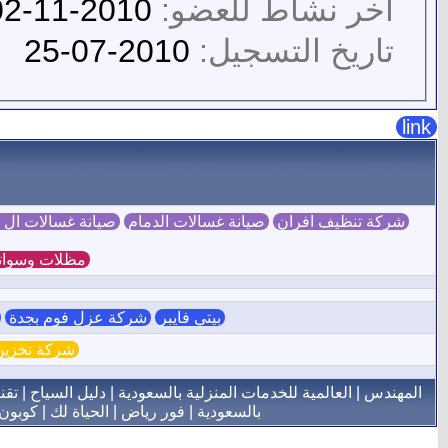
آخر نشاط للعضو:
2010-11-02
تاريخ التسجيل:
2010-07-25
link
شركة تنظيف افران
صيانة غسالات الدمام
صيانة غسالات ال
مظلات وسوات
بيتي فايبر
شركة عزل فوم بجدة
ش
شركة تخزين 
المهندس
|
العالمية للخدمات المنزلية بالسعودية
|
دليل السياح
|
تقن
بالسعودية
|
فور رياض
|
الحياة لك
|
كوبون