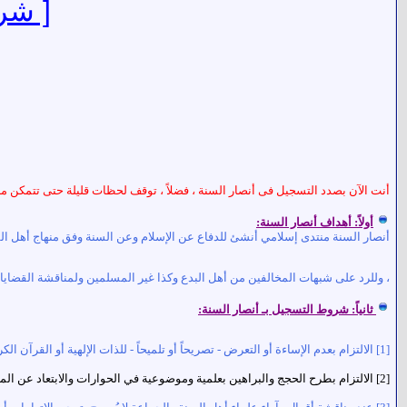
[ شر
أنت الآن بصدد التسجيل فى
أنصار السنة
، فضلاً ، توقف لحظات قليلة حتى تتمكن من
أولاً: أهداف
أنصار السنة
:
أنصار السنة
منتدى إسلامي أنشئ للدفاع عن الإسلام وعن السنة وفق منهاج أهل السن
، وللرد على شبهات المخالفين من أهل البدع وكذا غير المسلمين ولمناقشة القضايا ال
ثانياً: شروط التسجيل بـ
أنصار السنة
:
[1] الالتزام بعدم الإساءة أو التعرض - تصريحاً أو تلميحاً - للذات الإلهية أو القرآن الكريم أو شخص الرسول
[2] الالتزام بطرح الحجج والبراهين بعلمية وموضوعية في الحوارات والابتعاد عن المهاترات الجانبية ، وعدم الخروج عن موضوع الحوار المعلن.