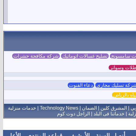
ات سامسونج
تصليح غسالات اتوماتيك
شركة مكافحة حشرات
لات وسواتر
ركة تسليك مجاري
دعاء القنوت
ه بالرياض
بي
|
المشرق كلين
|
الضمان
|
Technology News
|
خدمات منزلية
لية
|
خدماتنا فى البلد
|
الزاجل دوت كوم
أنصار السنة
-
الأرشيف
-
قواعد المنتدى
-
الأعلى