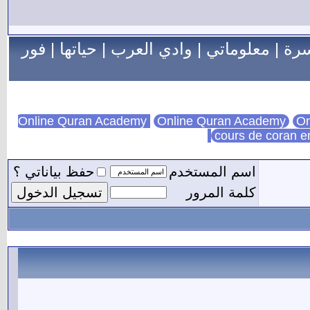
سرة
|
معلوماتي
|
وادي العرب
|
حياتها
|
فور
Online Quran Academy
On
cours de coran e
اسم المستخدم
حفظ بياناتي ؟
كلمة المرور