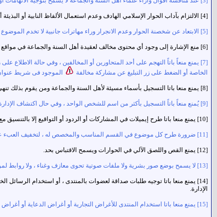
[3] عند مناقشة أقوال وآراء علماء أهل السنة والجماعة لا يُسمح بتوجيه الاتهامات أو الإهانات لشخصهم الكريم.
[4] الالتزام بآداب الحوار الإسلامي الهادف وعدم استعمال الألفاظ النابية أو البذيئة أو المسيئة لشخص المحاور.
[5] الابتعاد عن شخصنة الحوار وعدم الانجرار وراء مهاترات جانبية لا تخدم الموضوع وتؤدى إلى ضياعه.
[6] منع الإشارة إلى وجود أي محتوى مخالف لعقيدة أهل السنة والجماعة في مواقع أخرى ، كأن يقول أحد الأعضاء : " تجدون صورة فاضحة في موقع كذا " منعا لانتشار المنكر.
[7] يمنع منعاً باتاً التهجم على أحد المتحاورين أو المخالفين ، وفي حالة الاطلا
الخاصة أو الضغط على زر التبليغ عن مشاركة مخالفة
الموجود فى شريط عنوان ا
[8] يمنع منعا باتا التسجيل بأسماء مسيئة لأهل السنة والجماعة ومن يقوم بذلك تنهى عضويته بشكل نهائي.
[9] يُمنع منعاً باتاً التسجيل بأكثر من اسم للشخص الواحد ، وفي حال اكتشاف الإدارة لاستخدام عضو لأكثر من اسم ، فسوف يتم إيقاف جميع تلك الأسماء وحرمانه من التسجيل مرة أخرى.
[10] يمنع منعا باتا طرح إيميلات في المشاركات أو الردود أو التواقيع إلا بالتنسيق مع ادارة المنتدى.
[11] ضرورة طرح كل موضوع في القسم المناسب والمخصص له ، لتخفيف العبء عن كاهل المشرفين.
[12] يمنع القص واللصق الآلي في الحوارات ويسمح الاقتباس بحد.
[13] لا يسمح بوضع صور بشرية ولا ملفات صوتية تحوى معازف وغناء ، ولا روابط لمواقع تدعوا لدين غير الإسلام ، أو منهج غير منهج أهل السنة والجماعة.
[14] يمنع منعا باتا توجيه طلبات صداقة لعضوات بالمنتدى ، أو استخدام الرسائل 
الإدارة.
[15] يمنع منعا باتا استخدام المنتدى للأغراض التجارية أو أغراض الدعاية أو أغراض جمع المال لأي سبب كان إلا بالتنسيق مع إدارة المنتدى.