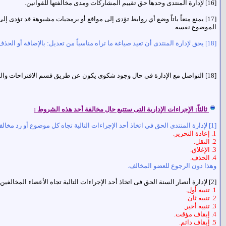
[16] لإدارة المنتدى وحدها حق تقييم المشاركات ومدى مخالفتها للقوانين.
[17] يمنع منعاً باتاً وضع أي روابط تؤدى إلى مواقع أو برمجيات مشبوهة قد تؤدى إ
الموضوع نفسه..
[18] يحق لإدارة المنتدى أن تعيد صياغة ما تراه مناسباً من تعديل: بالإضافة أو الحذف أو الإبدال لأحد من هذه البنود ودون الرجوع إلى أحد من الأعضاء ، وعلى العضو مراجعة هذه التعليمات بشكل دورى على الرابط التالى :
[18] التواصل مع الإدارة في حال وجود شكوى يكون عن طريق قسم الاقتراحات والشكاوي فقط ، على هذا الرابط:
ثالثاً: الإجراءات الإدارية التى ستتبع حال مخالفة أحد هذه الشروط :
[1] لإدارة المنتدى الحق في اتخاذ أحد الإجراءات التالية تجاه كل موضوع أو رد مخالف:
1. إعادة التحرير.
2. النقل.
3. الإغلاق.
4. الحذف.
وهذا دون الرجوع للعضو المخالف.
[2] لإدارة
أنصار السنة
الحق فى اتخاذ أحد الإجراءات التالية تجاه الأعضاء المخالفي
1. تنبيه أول.
2. تنبيه ثان.
3. تنبيه أخير.
4. إيقاف مؤقت.
5. إيقاف دائم.