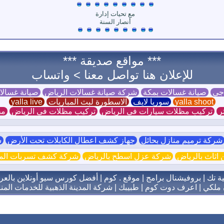
مع تحيات إدارة
أنصار السنة
*** مواقع صديقة ***
للإعلان هنا تواصل معنا >
واتساب
 جي
صيانة غسالات بمكة
شركة صيانة غسالات الرياض
صيانة غسال
yalla shoot
سوريا لايف
الاسطورة لبث المباريات
yalla live
ر
تركيب مظلات سيارات في الرياض
تركيب مظلات في الرياض
مظ
ركة ترميم منازل بحائل
جهاز كشف اعطال الكابلات تحت الأرض
ش
اثاث بالرياض
شركة عزل اسطح بالرياض
شركة كشف تسربات الميا
ية تك
|
بروفيشنال برامج
|
موقع . كوم
|
أفضل كورس سيو أونلاين بالعر
 ملكي
|
اعرف دوت كوم
|
طبيبك
|
شركة المدينة الذهبية للخدمات المنز