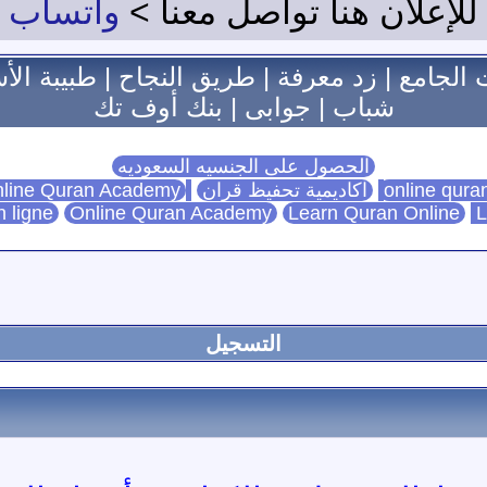
للإعلان هنا تواصل معنا >
واتساب
 الجامع
|
زد معرفة
|
طريق النجاح
|
طبيبة الأ
شباب
|
جوابى
|
بنك أوف تك
الحصول على الجنسيه السعوديه
اكاديمية تحفيظ قران
Online Quran Academy
line Quran Academy
n ligne
Online Quran Academy
Learn Quran Online
L
التسجيل