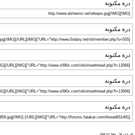
درة مكنونة
[IMG]http://www.alshamsi.net/afeqoo.jpg[/IMG]
درة مكنونة
[URL="http://www.5odary.net/vb/member.php?u=555"][IMG]http://www.5odary.net/vb/images/avatars/Avatar-71.jpg[/IMG][/URL]
درة مكنونة
[URL="http://www.x090x.com/vb/showthread.php?t=13066"][IMG]http://www.albdoo.info/lib/upload/1225750645-18f9d.jpg[/IMG][/URL]
درة مكنونة
[URL="http://www.x090x.com/vb/showthread.php?t=13066"][IMG]http://www.albdoo.info/lib/upload/1225750645-8efa4.jpg[/IMG][/URL]
درة مكنونة
[URL="http://forums.fatakat.com/thread651491"][IMG]http://www.lilous-cafe.com/vb/uploaded/12_11260092959.jpg[/IMG] [/URL]
الساعة الآن »
01:34 PM
.