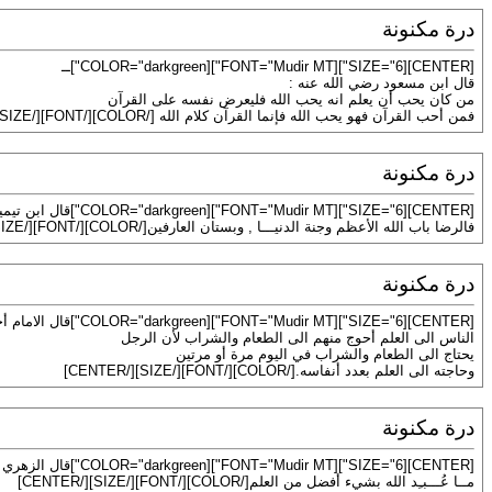
درة مكنونة
[CENTER][SIZE="6"][FONT="Mudir MT"][COLOR="darkgreen"]ــ
قال ابن مسعود رضي الله عنه :
من كان يحب أن يعلم انه يحب الله فليعرض نفسه على القرآن
فمن أحب القرآن فهو يحب الله فإنما القرآن كلام الله [/COLOR][/FONT][/SIZE][/CENTER]
درة مكنونة
[CENTER][SIZE="6"][FONT="Mudir MT"][COLOR="darkgreen"]قال ابن تيميه رحمه الله :
فالرضا باب الله الأعظم وجنة الدنيـــا , وبستان العارفين[/COLOR][/FONT][/SIZE][/CENTER]
درة مكنونة
[CENTER][SIZE="6"][FONT="Mudir MT"][COLOR="darkgreen"]قال الامام أحمد :
الناس الى العلم أحوج منهم الى الطعام والشراب لأن الرجل
يحتاج الى الطعام والشراب في اليوم مرة أو مرتين
وحاجته الى العلم بعدد أنفاسه.[/COLOR][/FONT][/SIZE][/CENTER]
درة مكنونة
[CENTER][SIZE="6"][FONT="Mudir MT"][COLOR="darkgreen"]قال الزهري رحمه الله :
مــا عُـــبـِد الله بشيء أفضل من العلم[/COLOR][/FONT][/SIZE][/CENTER]