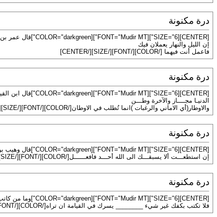
درة مكنونة
[CENTER][SIZE="6"][FONT="Mudir MT"][COLOR="darkgreen"]قال عمر بن عبد العزيز :
إن الليل والنهار يعملان فيك
فاعمل أنت فيهما [/COLOR][/FONT][/SIZE][/CENTER]
درة مكنونة
[CENTER][SIZE="6"][FONT="Mudir MT"][COLOR="darkgreen"]قال ابن القيم :
الدنيـا مجــــاز والآخرة وطـــن
والاوطار(أي الاماني والرغبات )انما تُطلب في الاوطان[/COLOR][/FONT][/SIZE][/CENTER]
درة مكنونة
[CENTER][SIZE="6"][FONT="Mudir MT"][COLOR="darkgreen"]قال وهيب بن الورد:
إن استطعـــت ألا يسبقـــك الى الله أحـــد فافعــــــل[/COLOR][/FONT][/SIZE][/CENTER]
درة مكنونة
[CENTER][SIZE="6"][FONT="Mudir MT"][COLOR="darkgreen"]وما من كاتب الا سـيفنى ________ويبقى الدهر ما كتبت يداه
فلا تكتب بكفك غير شيء ________ يسرك في القيامة ان تراه[/COLOR][/FONT][/SIZE][/CENTER]