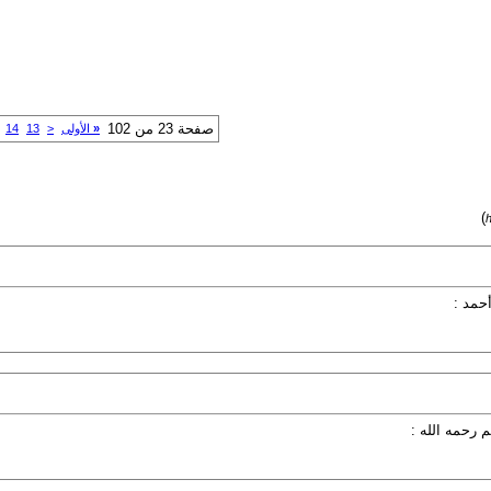
صفحة 23 من 102
«
الأولى
<
13
14
)