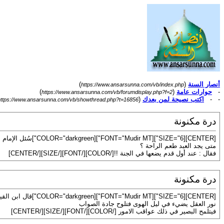
أنصار السنة
(
)
https://www.ansarsunna.com/vb/index.php
-
حوارات عامة
(
)
https://www.ansarsunna.com/vb/forumdisplay.php?f=2
- -
اكتب نصيحة لمن بعدك
(
https://www.ansarsunna.com/vb/showthread.php?t=16856
درة مكنونة
[CENTER][SIZE="6"][FONT="Mudir MT"][COLOR="darkgreen"]سُئل الإمام أحمد :
متى يجد العبد طعم الراحة ؟
فقال : عند أول قدم يضعها في الجنة !![/COLOR][/FONT][/SIZE][/CENTER]
درة مكنونة
[CENTER][SIZE="6"][FONT="Mudir MT"][COLOR="darkgreen"]قال ابن القيم رحمه الله :
نور العقل يضيء في ليل الهوى فتلوح جادة الصواب
فيتلمح البصير في ذلك عواقب الامور [/COLOR][/FONT][/SIZE][/CENTER]